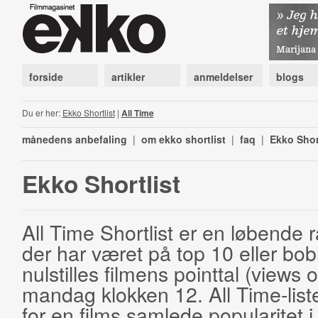
forside
artikler
anmeldelser
blogs
Du er her:
Ekko Shortlist
|
All Time
månedens anbefaling
|
om ekko shortlist
|
faq
|
Ekko Shor
Ekko Shortlist
All Time Shortlist er en løbende ra
der har været på top 10 eller bobl
nulstilles filmens pointtal (views 
mandag klokken 12. All Time-list
for en films samlede popularitet i 