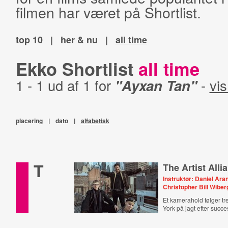
filmen har været på Shortlist.
top 10
|
her & nu
|
all time
Ekko Shortlist
all time
1 - 1 ud af 1 for
"Ayxan Tan"
-
vis
placering
|
dato
|
alfabetisk
T
The Artist Alli
Instruktør: Daniel Ar
Christopher Bill Wiber
Et kamerahold følger t
York på jagt efter succe