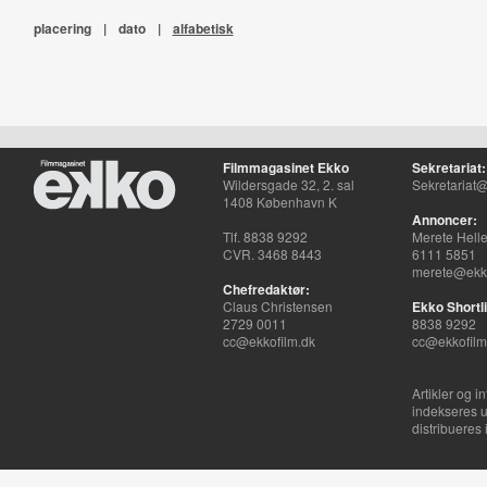
placering
|
dato
|
alfabetisk
Filmmagasinet Ekko
Sekretariat:
Wildersgade 32, 2. sal
Sekretariat@
1408 København K
Annoncer:
Tlf. 8838 9292
Merete Hell
CVR. 3468 8443
6111 5851
merete@ekko
Chefredaktør:
Claus Christensen
Ekko Shortli
2729 0011
8838 9292
cc@ekkofilm.dk
cc@ekkofilm
Artikler og i
indekseres u
distribueres