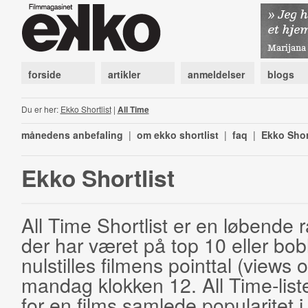
forside
artikler
anmeldelser
blogs
Du er her:
Ekko Shortlist
|
All Time
månedens anbefaling
|
om ekko shortlist
|
faq
|
Ekko Shor
Ekko Shortlist
All Time Shortlist er en løbende ra
der har været på top 10 eller bobl
nulstilles filmens pointtal (views 
mandag klokken 12. All Time-list
for en films samlede popularitet i 