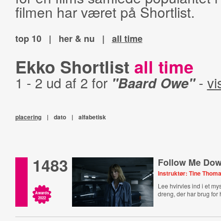
filmen har været på Shortlist.
top 10
|
her & nu
|
all time
Ekko Shortlist
all time
1 - 2 ud af 2 for
"Baard Owe"
-
vi
placering
|
dato
|
alfabetisk
1483
Follow Me Do
Instruktør: Tine Thom
Lee hvirvles ind i et m
dreng, der har brug for 
Awards
2022