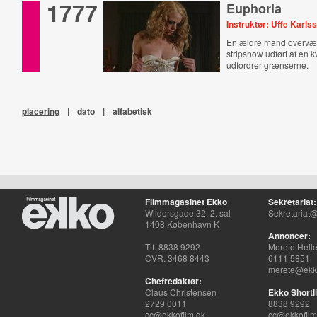
1777
Euphoria
Instruktør: Uffe Karls
En ældre mand overvæ
stripshow udført af en k
udfordrer grænserne.
placering
|
dato
|
alfabetisk
Filmmagasinet Ekko
Sekretariat:
Wildersgade 32, 2. sal
Sekretariat@
1408 København K
Annoncer:
Tlf. 8838 9292
Merete Hell
CVR. 3468 8443
6111 5851
merete@ekko
Chefredaktør:
Claus Christensen
Ekko Shortli
2729 0011
8838 9292
cc@ekkofilm.dk
cc@ekkofilm