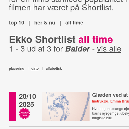
filmen har været på Shortlist.
top 10
|
her & nu
|
all time
Ekko Shortlist
all time
1 - 3 ud af 3 for
Balder
-
vis alle
placering
|
dato
|
alfabetisk
20/10
Glæden ved at
Instruktør: Emma Bru
2025
Hverdagens mange øjebl
barns nysgerrige, ube
Awards
2025
magiske blik.