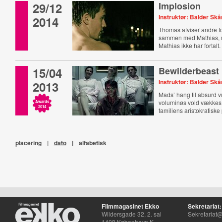
29/12
Implosion
Instruktør: Balder Sk
2014
Thomas afviser andre f
sammen med Mathias, m
Mathias ikke har fortalt.
15/04
Bewilderbeast
Instruktør: Balder Sk
2013
Mads’ hang til absurd v
voluminøs vold vækkes,
Awards
2014
familiens aristokratiske
placering
|
dato
|
alfabetisk
Filmmagasinet Ekko
Sekretariat:
Wildersgade 32, 2. sal
Sekretariat@
1408 København K