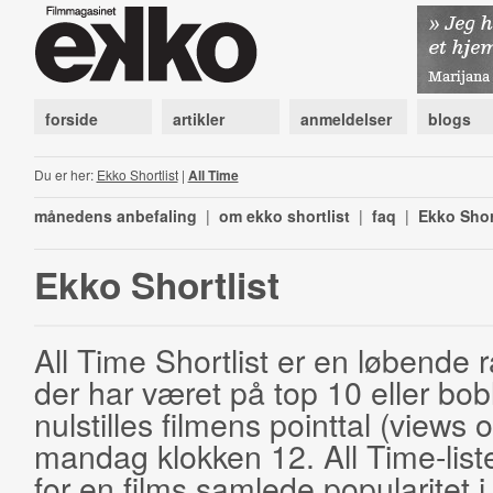
forside
artikler
anmeldelser
blogs
Du er her:
Ekko Shortlist
|
All Time
månedens anbefaling
|
om ekko shortlist
|
faq
|
Ekko Shor
Ekko Shortlist
All Time Shortlist er en løbende ra
der har været på top 10 eller bobl
nulstilles filmens pointtal (views 
mandag klokken 12. All Time-list
for en films samlede popularitet i 