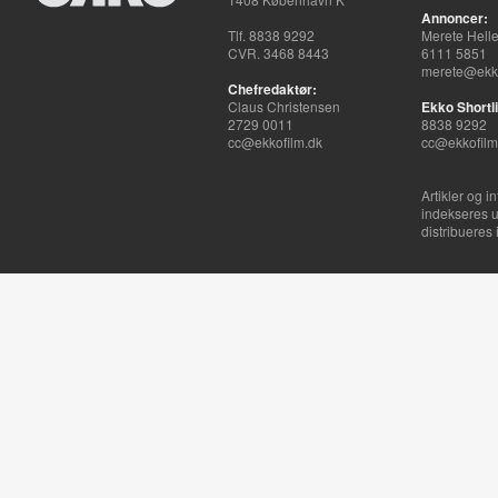
Annoncer:
Tlf. 8838 9292
Merete Hell
CVR. 3468 8443
6111 5851
merete@ekko
Chefredaktør:
Claus Christensen
Ekko Shortli
2729 0011
8838 9292
cc@ekkofilm.dk
cc@ekkofilm
Artikler og i
indekseres u
distribueres