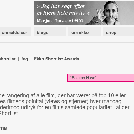
anmeldelser
blogs
om ekko
shop
hortlist
|
faq
|
Ekko Shortlist Awards
de rangering af alle film, der har været på top 10 eller
illes filmens pointtal (views og stjerner) hver mandag
 derimod udtryk for en films samlede popularitet i al den
hortlist.
ime