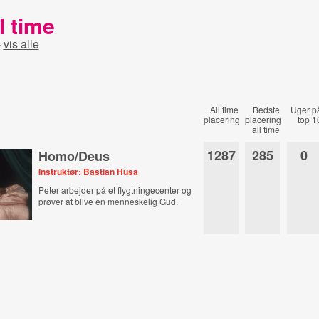
l time
-
vis alle
All time
Bedste
Uger p
placering
placering
top 1
all time
1287
285
0
Homo/Deus
Instruktør: Bastian Husa
Peter arbejder på et flygtningecenter og
prøver at blive en menneskelig Gud.