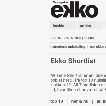
forside
artikler
Du er her:
Ekko Shortlist
|
All Time
månedens anbefaling
|
om ekko s
Ekko Shortlist
All Time Shortlist er en løben
boblet hertil. På top 10 nulst
klokken 12. All Time-listen er
tid, hvor filmen har været på S
top 10
|
her & nu
|
all t