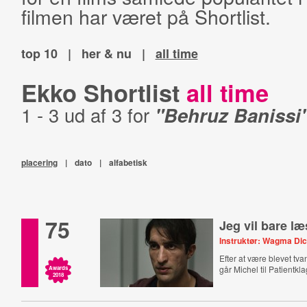
filmen har været på Shortlist.
top 10
|
her & nu
|
all time
Ekko Shortlist
all time
1 - 3 ud af 3 for
"Behruz Banissi
placering
|
dato
|
alfabetisk
75
Jeg vil bare l
Instruktør: Wagma Di
Efter at være blevet tv
går Michel til Patientk
Awards
2018