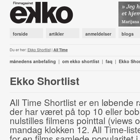
forside
artikler
anmeldelser
blogs
Du er her:
Ekko Shortlist
|
All Time
månedens anbefaling
|
om ekko shortlist
|
faq
|
Ekko Shor
Ekko Shortlist
All Time Shortlist er en løbende ra
der har været på top 10 eller bobl
nulstilles filmens pointtal (views 
mandag klokken 12. All Time-list
for en films samlede popularitet i 