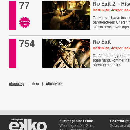
77
No Exit 2 – Ri
Instruktør: Jesper Is
Tanken om hævn brænde
bandelederen Chefen tv
Awards
2014
slå sin bedste ven ihjel.
754
No Exit
Instruktør: Jesper Is
Da Ahmed begynder at 
egen hånd, kommer han
hårdkogte bande.
placering
|
dato
|
alfabetisk
Filmmagasinet Ekko
Sekretariat:
Wildersgade 32, 2. sal
Sekretariat@
1408 København K