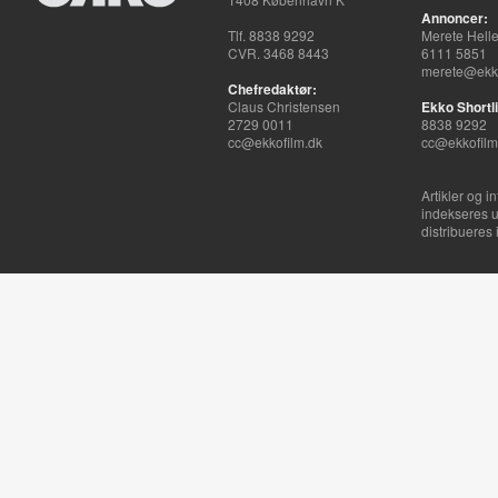
Annoncer:
Tlf. 8838 9292
Merete Hell
CVR. 3468 8443
6111 5851
merete@ekko
Chefredaktør:
Claus Christensen
Ekko Shortli
2729 0011
8838 9292
cc@ekkofilm.dk
cc@ekkofilm
Artikler og i
indekseres u
distribueres