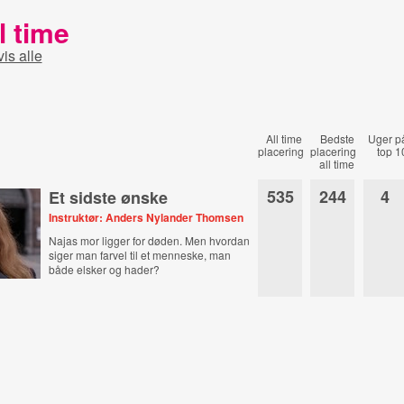
l time
vis alle
All time
Bedste
Uger p
placering
placering
top 1
all time
535
244
4
Et sidste ønske
Instruktør: Anders Nylander Thomsen
Najas mor ligger for døden. Men hvordan
siger man farvel til et menneske, man
både elsker og hader?