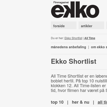
forside
artikler
Du er her:
Ekko Shortlist
|
All Time
månedens anbefaling
|
om ekko s
Ekko Shortlist
All Time Shortlist er en løben
boblet hertil. På top 10 nulst
klokken 12. All Time-listen er
tid, hvor filmen har været på S
top 10
|
her & nu
|
all t