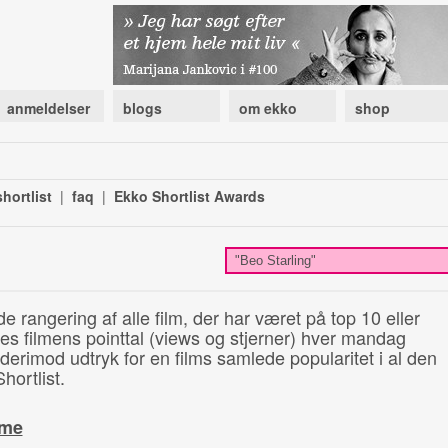
anmeldelser
blogs
om ekko
shop
hortlist
|
faq
|
Ekko Shortlist Awards
de rangering af alle film, der har været på top 10 eller
illes filmens pointtal (views og stjerner) hver mandag
 derimod udtryk for en films samlede popularitet i al den
hortlist.
ime