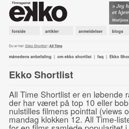
forside
artikler
anmeldelser
blogs
Du er her:
Ekko Shortlist
|
All Time
månedens anbefaling
|
om ekko shortlist
|
faq
|
Ekko Shor
Ekko Shortlist
All Time Shortlist er en løbende ra
der har været på top 10 eller bobl
nulstilles filmens pointtal (views 
mandag klokken 12. All Time-list
for en films samlede popularitet i 