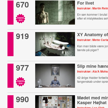
670
For livet
Instruktør: Martin Rei
En søn kommer i brutal 
efter et mislykkedes se
Awards
2015
919
XY Anatomy of
Instruktør: Mette Carl
Kan man både være jo
tænde på piger?
977
Slip mine hæn
Instruktør: Ala’A Moh
42-årige Haider fortæller
fangenskab under oprøre
Awards
2016
990
Mødet med min
Kasper Højhat
Instruktør: Lea Glob