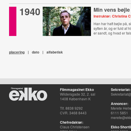
1940
Min vens bøjle
Instruktør: Christina 
Han har haft bøjle på, 
sytten år, og er fuld af 
er sandt, og hvad er fal
placering
|
dato
|
alfabetisk
Filmmagasinet Ekko
Sekretariat:
Wildersgade 32, 2. sal
Sekretariat@
1408 København K
Annoncer:
Tlf. 8838 9292
Merete Hell
CVR. 3468 8443
6111 5851
merete@ekko
Chefredaktør:
Claus Christensen
Ekko Shortli