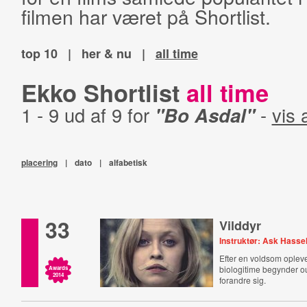
filmen har været på Shortlist.
top 10
|
her & nu
|
all time
Ekko Shortlist
all time
1 - 9 ud af 9 for
"Bo Asdal"
-
vis 
placering
|
dato
|
alfabetisk
33
Vilddyr
Instruktør: Ask Hasse
Efter en voldsom opleve
biologitime begynder o
Awards
2014
forandre sig.