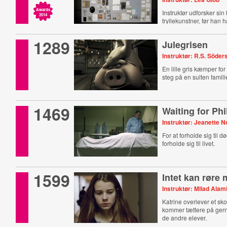
Awards
Instruktør udforsker sin 
2014
tryllekunstner, før han 
1289
Julegrisen
Instruktør: R.S. Söde
En lille gris kæmper fo
steg på en sulten famili
1469
Waiting for Phi
Instruktør: Jeanette N
For at forholde sig til 
forholde sig til livet.
1599
Intet kan røre 
Instruktør: Milad Alam
Katrine overlever et sk
kommer tættere på ge
de andre elever.