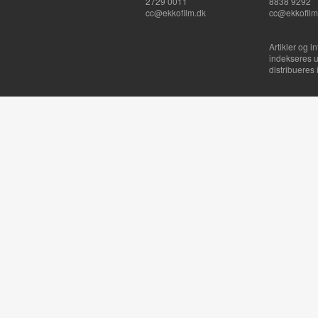
2729 0011
8838 9292
cc@ekkofilm.dk
cc@ekkofilm
Artikler og i
indekseres u
distribueres