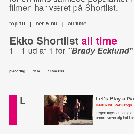
filmen har været på Shortlist.
top 10
|
her & nu
|
all time
Ekko Shortlist
all time
1 - 1 ud af 1 for
"Brady Ecklund"
placering
|
dato
|
alfabetisk
L
Letʼs Play a G
Instruktør: Per Krogh
Legen tager en farlig dr
brødre vover sig ind i e