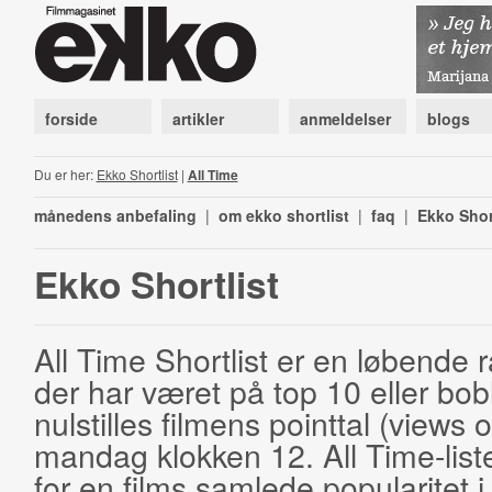
forside
artikler
anmeldelser
blogs
Du er her:
Ekko Shortlist
|
All Time
månedens anbefaling
|
om ekko shortlist
|
faq
|
Ekko Shor
Ekko Shortlist
All Time Shortlist er en løbende ra
der har været på top 10 eller bobl
nulstilles filmens pointtal (views 
mandag klokken 12. All Time-list
for en films samlede popularitet i 