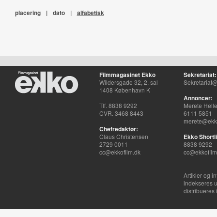
placering
|
dato
|
alfabetisk
Filmmagasinet Ekko
Sekretariat:
Wildersgade 32, 2. sal
Sekretariat@
1408 København K
Annoncer:
Tlf. 8838 9292
Merete Hell
CVR. 3468 8443
6111 5851
merete@ekko
Chefredaktør:
Claus Christensen
Ekko Shortli
2729 0011
8838 9292
cc@ekkofilm.dk
cc@ekkofilm
Artikler og i
indekseres u
distribueres