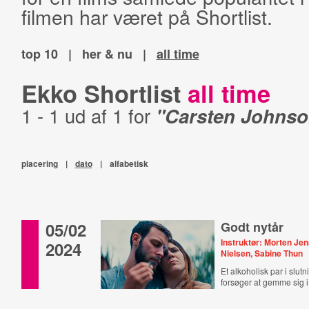
filmen har været på Shortlist.
top 10
|
her & nu
|
all time
Ekko Shortlist
all time
1 - 1 ud af 1 for
"Carsten Johnso
placering
|
dato
|
alfabetisk
05/02
Godt nytår
Instruktør: Morten Je
2024
Nielsen, Sabine Thun
Et alkoholisk par i slutn
forsøger at gemme sig 
benægte virkeligheden