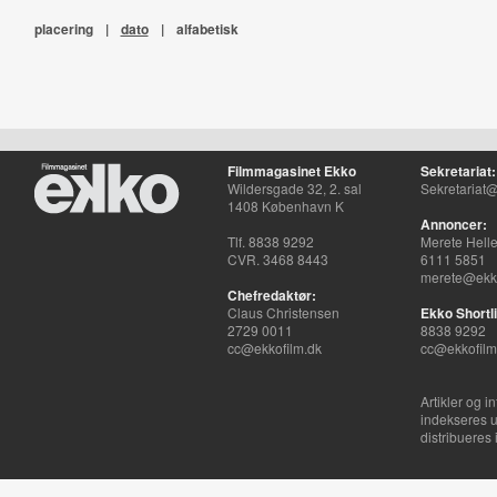
placering
|
dato
|
alfabetisk
Filmmagasinet Ekko
Sekretariat:
Wildersgade 32, 2. sal
Sekretariat@
1408 København K
Annoncer:
Tlf. 8838 9292
Merete Hell
CVR. 3468 8443
6111 5851
merete@ekko
Chefredaktør:
Claus Christensen
Ekko Shortli
2729 0011
8838 9292
cc@ekkofilm.dk
cc@ekkofilm
Artikler og i
indekseres u
distribueres