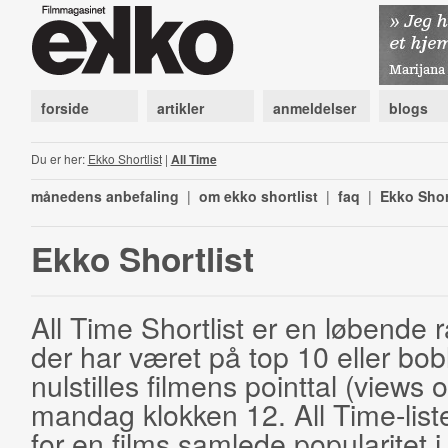
forside
artikler
anmeldelser
blogs
Du er her:
Ekko Shortlist
|
All Time
månedens anbefaling
|
om ekko shortlist
|
faq
|
Ekko Shor
Ekko Shortlist
All Time Shortlist er en løbende ra
der har været på top 10 eller bobl
nulstilles filmens pointtal (views 
mandag klokken 12. All Time-list
for en films samlede popularitet i 