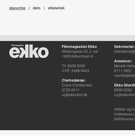
placering
|
dato
|
alfabetisk
Filmmagasinet Ekko
Sekretariat:
Wildersgade 32, 2. sal
Sekretariat@
1408 København K
Annoncer:
Tlf. 8838 9292
Merete Hell
CVR. 3468 8443
6111 5851
merete@ekko
Chefredaktør:
Claus Christensen
Ekko Shortli
2729 0011
8838 9292
cc@ekkofilm.dk
cc@ekkofilm
Artikler og i
indekseres u
distribueres