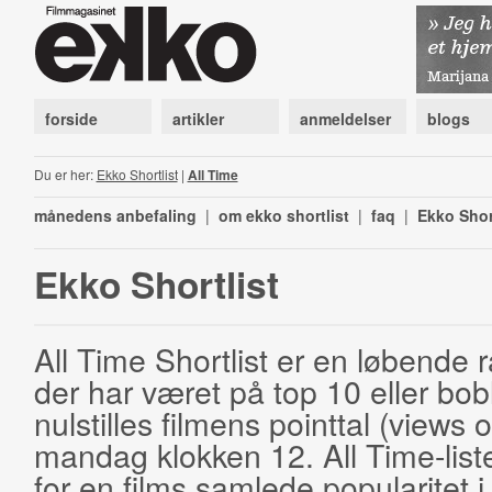
forside
artikler
anmeldelser
blogs
Du er her:
Ekko Shortlist
|
All Time
månedens anbefaling
|
om ekko shortlist
|
faq
|
Ekko Shor
Ekko Shortlist
All Time Shortlist er en løbende ra
der har været på top 10 eller bobl
nulstilles filmens pointtal (views 
mandag klokken 12. All Time-list
for en films samlede popularitet i 