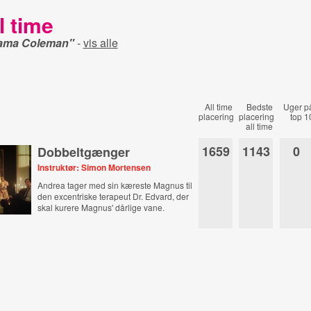
l time
nama Coleman"
-
vis alle
All time
Bedste
Uger p
placering
placering
top 1
all time
1659
1143
0
Dobbeltgænger
Instruktør: Simon Mortensen
Andrea tager med sin kæreste Magnus til
den excentriske terapeut Dr. Edvard, der
skal kurere Magnus' dårlige vane.