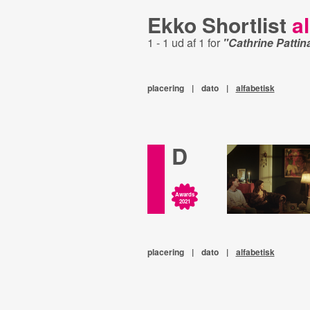
Ekko Shortlist
al
1 - 1 ud af 1 for
"Cathrine Patti
placering
|
dato
|
alfabetisk
D
Awards
2021
placering
|
dato
|
alfabetisk