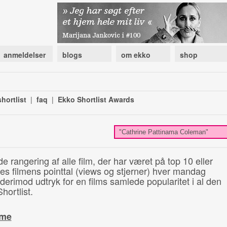
anmeldelser
blogs
om ekko
shop
hortlist
|
faq
|
Ekko Shortlist Awards
de rangering af alle film, der har været på top 10 eller
illes filmens pointtal (views og stjerner) hver mandag
 derimod udtryk for en films samlede popularitet i al den
hortlist.
ime