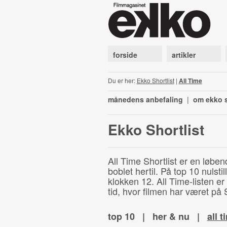
forside
artikler
Du er her:
Ekko Shortlist
|
All Time
månedens anbefaling
|
om ekko s
Ekko Shortlist
All Time Shortlist er en løben
boblet hertil. På top 10 nulst
klokken 12. All Time-listen er
tid, hvor filmen har været på S
top 10
|
her & nu
|
all t