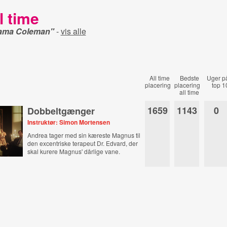
l time
nama Coleman"
-
vis alle
All time
Bedste
Uger p
placering
placering
top 1
all time
1659
1143
0
Dobbeltgænger
Instruktør: Simon Mortensen
Andrea tager med sin kæreste Magnus til
den excentriske terapeut Dr. Edvard, der
skal kurere Magnus' dårlige vane.