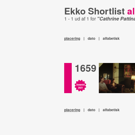
Ekko Shortlist
al
1 - 1 ud af 1 for
"Cathrine Patti
placering
|
dato
|
alfabetisk
1659
Awards
2021
placering
|
dato
|
alfabetisk