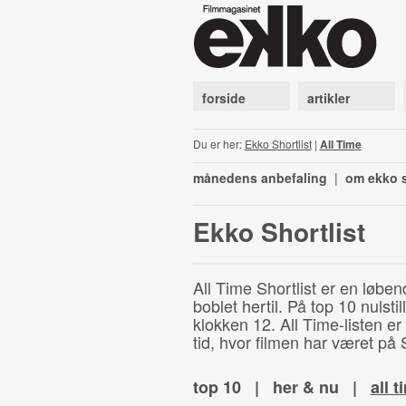
forside
artikler
Du er her:
Ekko Shortlist
|
All Time
månedens anbefaling
|
om ekko s
Ekko Shortlist
All Time Shortlist er en løben
boblet hertil. På top 10 nulst
klokken 12. All Time-listen er
tid, hvor filmen har været på S
top 10
|
her & nu
|
all t