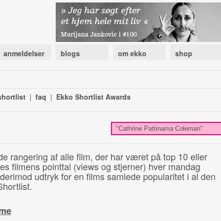
anmeldelser
blogs
om ekko
shop
hortlist
|
faq
|
Ekko Shortlist Awards
de rangering af alle film, der har været på top 10 eller
illes filmens pointtal (views og stjerner) hver mandag
 derimod udtryk for en films samlede popularitet i al den
hortlist.
ime