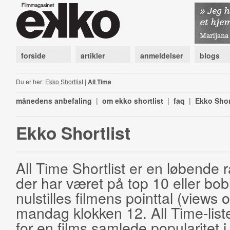
forside
artikler
anmeldelser
blogs
Du er her:
Ekko Shortlist
|
All Time
månedens anbefaling
|
om ekko shortlist
|
faq
|
Ekko Shor
Ekko Shortlist
All Time Shortlist er en løbende ra
der har været på top 10 eller bobl
nulstilles filmens pointtal (views 
mandag klokken 12. All Time-list
for en films samlede popularitet i 