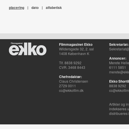
placering
|
dato
|
alfabetisk
Filmmagasinet Ekko
Sekretariat:
Wildersgade 32, 2. sal
Sekretariat@
1408 København K
Annoncer:
Tlf. 8838 9292
Merete Hell
CVR. 3468 8443
6111 5851
merete@ekko
Chefredaktør:
Claus Christensen
Ekko Shortli
2729 0011
8838 9292
cc@ekkofilm.dk
cc@ekkofilm
Artikler og i
indekseres u
distribueres