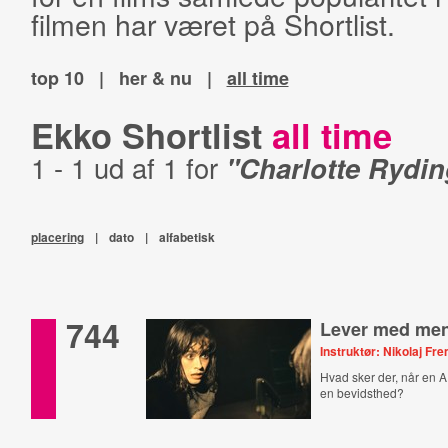
filmen har været på Shortlist.
top 10
|
her & nu
|
all time
Ekko Shortlist
all time
1 - 1 ud af 1 for
"Charlotte Rydin
placering
|
dato
|
alfabetisk
744
Lever med me
Instruktør: Nikolaj F
Hvad sker der, når en A
en bevidsthed?