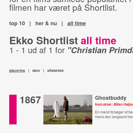
filmen har været på Shortlist.
top 10
|
her & nu
|
all time
Ekko Shortlist
all time
1 - 1 ud af 1 for
"Christian Prim
placering
|
dato
|
alfabetisk
1867
Ghostbuddy
Instruktør: Milan Højl
En mand forsøger at beg
mens den langsomt hen