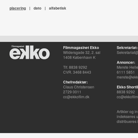
placering
|
dato
|
alfabetisk
Filmmagasinet Ekko
Sekretariat:
Wildersgade 32, 2. sal
Sekretariat@
1408 København K
Annoncer:
Tlf. 8838 9292
Merete Hell
CVR. 3468 8443
6111 5851
merete@ekko
Chefredaktør:
Claus Christensen
Ekko Shortli
2729 0011
8838 9292
cc@ekkofilm.dk
cc@ekkofilm
Artikler og i
indekseres u
distribueres