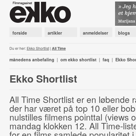
forside
artikler
anmeldelser
blogs
Du er her:
Ekko Shortlist
|
All Time
månedens anbefaling
|
om ekko shortlist
|
faq
|
Ekko Shor
Ekko Shortlist
All Time Shortlist er en løbende ra
der har været på top 10 eller bobl
nulstilles filmens pointtal (views 
mandag klokken 12. All Time-list
for en films samlede popularitet i 