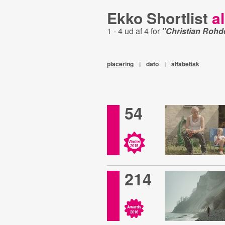
Ekko Shortlist
al
1 - 4 ud af 4 for
"Christian Rohd
placering
|
dato
|
alfabetisk
54
Vinder
2015
214
Awards
2016