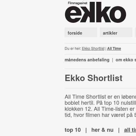
forside
artikler
Du er her:
Ekko Shortlist
|
All Time
månedens anbefaling
|
om ekko s
Ekko Shortlist
All Time Shortlist er en løben
boblet hertil. På top 10 nulst
klokken 12. All Time-listen er
tid, hvor filmen har været på S
top 10
|
her & nu
|
all t