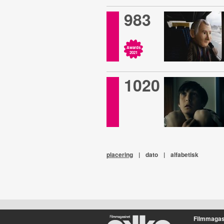
983
Awards
2021
1020
placering
|
dato
|
alfabetisk
Filmmagas