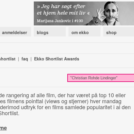
anmeldelser
blogs
om ekko
shop
hortlist
|
faq
|
Ekko Shortlist Awards
de rangering af alle film, der har været på top 10 eller
illes filmens pointtal (views og stjerner) hver mandag
 derimod udtryk for en films samlede popularitet i al den
hortlist.
ime