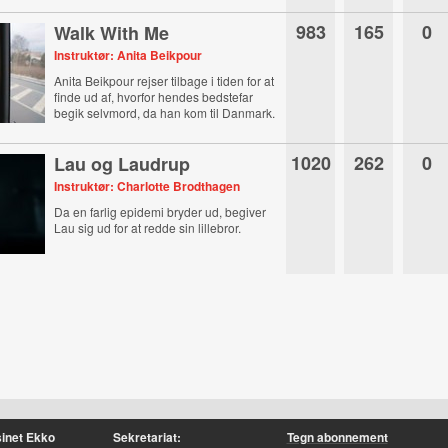
983
165
0
Walk With Me
Instruktør: Anita Beikpour
Anita Beikpour rejser tilbage i tiden for at
finde ud af, hvorfor hendes bedstefar
begik selvmord, da han kom til Danmark.
1020
262
0
Lau og Laudrup
Instruktør: Charlotte Brodthagen
Da en farlig epidemi bryder ud, begiver
Lau sig ud for at redde sin lillebror.
inet Ekko
Sekretariat:
Tegn abonnement