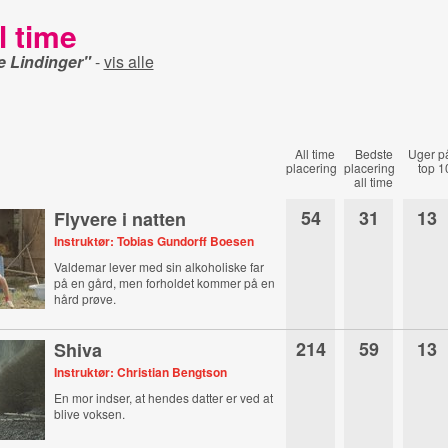
l time
e Lindinger"
-
vis alle
All time
Bedste
Uger p
placering
placering
top 1
all time
54
31
13
Flyvere i natten
Instruktør: Tobias Gundorff Boesen
Valdemar lever med sin alkoholiske far
på en gård, men forholdet kommer på en
hård prøve.
214
59
13
Shiva
Instruktør: Christian Bengtson
En mor indser, at hendes datter er ved at
blive voksen.