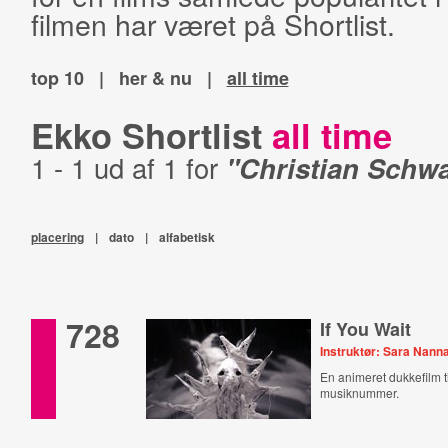
filmen har været på Shortlist.
top 10
|
her & nu
|
all time
Ekko Shortlist
all time
1 - 1 ud af 1 for
"Christian Schwa
placering
|
dato
|
alfabetisk
728
If You Wait
Instruktør: Sara Nann
En animeret dukkefilm ti
musiknummer.