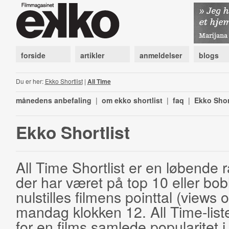
forside
artikler
anmeldelser
blogs
Du er her:
Ekko Shortlist
|
All Time
månedens anbefaling
|
om ekko shortlist
|
faq
|
Ekko Shor
Ekko Shortlist
All Time Shortlist er en løbende ra
der har været på top 10 eller bobl
nulstilles filmens pointtal (views 
mandag klokken 12. All Time-list
for en films samlede popularitet i 