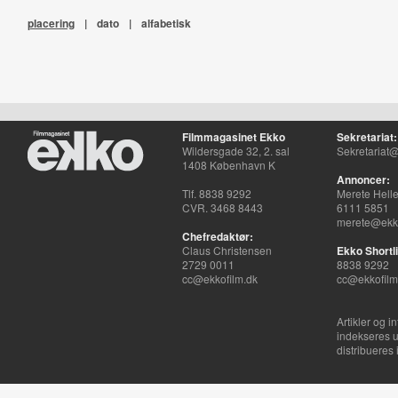
placering
|
dato
|
alfabetisk
Filmmagasinet Ekko
Sekretariat:
Wildersgade 32, 2. sal
Sekretariat@
1408 København K
Annoncer:
Tlf. 8838 9292
Merete Hell
CVR. 3468 8443
6111 5851
merete@ekko
Chefredaktør:
Claus Christensen
Ekko Shortli
2729 0011
8838 9292
cc@ekkofilm.dk
cc@ekkofilm
Artikler og i
indekseres u
distribueres