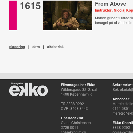
1615
From Above
Instruktør: Nicolaj Ko
Morten griber til utradit
forsøget på at vinde sin 
placering
|
dato
|
alfabetisk
Filmmagasinet Ekko
Sekretariat:
Wildersgade 32, 2. sal
Sekretariat@
1408 København K
Annoncer:
Tlf. 8838 9292
Merete Hell
CVR. 3468 8443
6111 5851
merete@ekko
Chefredaktør:
Claus Christensen
Ekko Shortli
2729 0011
8838 9292
cc@ekkofilm.dk
cc@ekkofilm