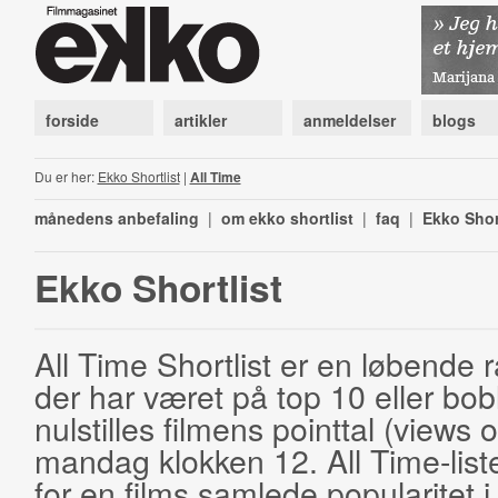
forside
artikler
anmeldelser
blogs
Du er her:
Ekko Shortlist
|
All Time
månedens anbefaling
|
om ekko shortlist
|
faq
|
Ekko Shor
Ekko Shortlist
All Time Shortlist er en løbende ra
der har været på top 10 eller bobl
nulstilles filmens pointtal (views 
mandag klokken 12. All Time-list
for en films samlede popularitet i 