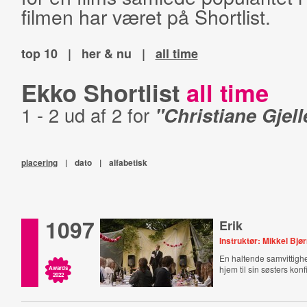
filmen har været på Shortlist.
top 10
|
her & nu
|
all time
Ekko Shortlist
all time
1 - 2 ud af 2 for
"Christiane Gjel
placering
|
dato
|
alfabetisk
1097
Erik
Instruktør: Mikkel Bjø
En haltende samvittigh
hjem til sin søsters konf
Awards
2022