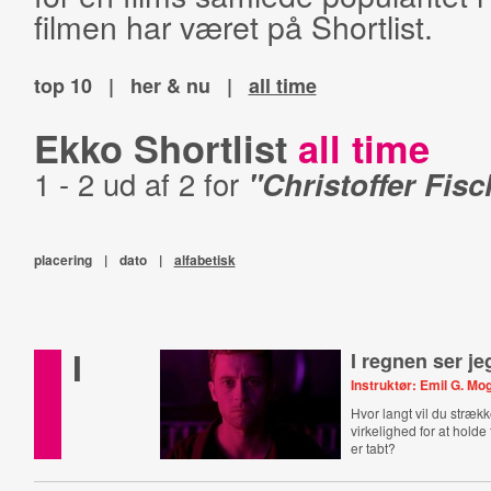
filmen har været på Shortlist.
top 10
|
her & nu
|
all time
Ekko Shortlist
all time
1 - 2 ud af 2 for
"Christoffer Fisc
placering
|
dato
|
alfabetisk
I
I regnen ser je
Instruktør: Emil G. M
Hvor langt vil du stræk
virkelighed for at holde 
er tabt?