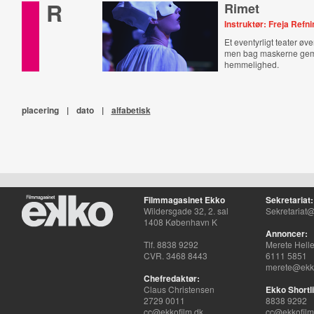
R
Rimet
Instruktør: Freja Ref
Et eventyrligt teater øver 
men bag maskerne gem
hemmelighed.
placering
|
dato
|
alfabetisk
Filmmagasinet Ekko
Sekretariat:
Wildersgade 32, 2. sal
Sekretariat@
1408 København K
Annoncer:
Tlf. 8838 9292
Merete Hell
CVR. 3468 8443
6111 5851
merete@ekko
Chefredaktør:
Claus Christensen
Ekko Shortli
2729 0011
8838 9292
cc@ekkofilm.dk
cc@ekkofilm