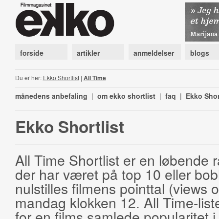
forside
artikler
anmeldelser
blogs
Du er her:
Ekko Shortlist
|
All Time
månedens anbefaling
|
om ekko shortlist
|
faq
|
Ekko Shor
Ekko Shortlist
All Time Shortlist er en løbende ra
der har været på top 10 eller bobl
nulstilles filmens pointtal (views 
mandag klokken 12. All Time-list
for en films samlede popularitet i 