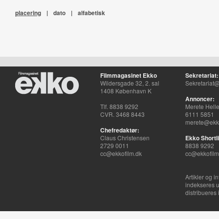
placering
|
dato
|
alfabetisk
Filmmagasinet Ekko
Sekretariat:
Wildersgade 32, 2. sal
Sekretariat@
1408 København K
Annoncer:
Tlf. 8838 9292
Merete Hell
CVR. 3468 8443
6111 5851
merete@ekko
Chefredaktør:
Claus Christensen
Ekko Shortli
2729 0011
8838 9292
cc@ekkofilm.dk
cc@ekkofilm
Artikler og i
indekseres u
distribueres