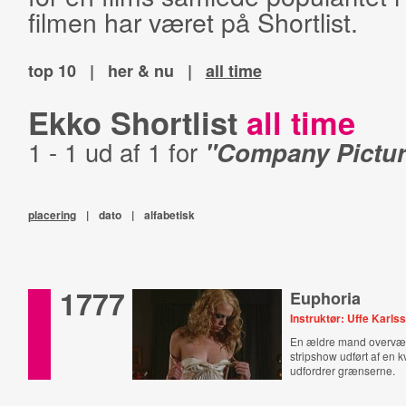
filmen har været på Shortlist.
top 10
|
her & nu
|
all time
Ekko Shortlist
all time
1 - 1 ud af 1 for
"Company Pictur
placering
|
dato
|
alfabetisk
1777
Euphoria
Instruktør: Uffe Karls
En ældre mand overvæ
stripshow udført af en k
udfordrer grænserne.