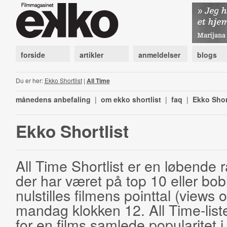
forside
artikler
anmeldelser
blogs
Du er her:
Ekko Shortlist
|
All Time
månedens anbefaling
|
om ekko shortlist
|
faq
|
Ekko Shor
Ekko Shortlist
All Time Shortlist er en løbende ra
der har været på top 10 eller bobl
nulstilles filmens pointtal (views 
mandag klokken 12. All Time-list
for en films samlede popularitet i 