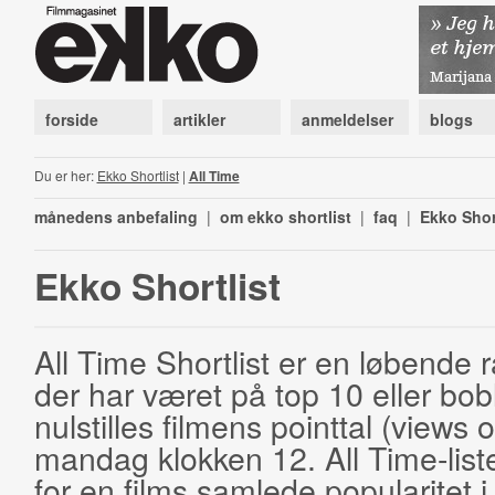
forside
artikler
anmeldelser
blogs
Du er her:
Ekko Shortlist
|
All Time
månedens anbefaling
|
om ekko shortlist
|
faq
|
Ekko Shor
Ekko Shortlist
All Time Shortlist er en løbende ra
der har været på top 10 eller bobl
nulstilles filmens pointtal (views 
mandag klokken 12. All Time-list
for en films samlede popularitet i 