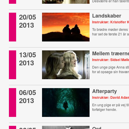
Desværre er han talentl
20/05
Landskaber
Instruktør: Kristoffer 
2013
To brødre møder deres 
har set de første 21 år a
13/05
Mellem træern
Instruktør: Sidsel Møl
2013
Den unge pige Anna stik
for at opsøge sin fravær
06/05
Afterparty
Instruktør: David Ada
2013
En ung pige er på vej ti
forfølger hende.
Ord