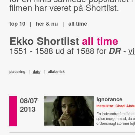
filmen har været på Shortlist.
top 10
|
her & nu
|
all time
Ekko Shortlist
all time
1551 - 1588 ud af 1588 for
DR
-
vi
placering
|
dato
|
alfabetisk
08/07
Ignorance
Instruktør: Chadi Abd
2013
En indvandrerfamilie er
spise morgenmad, da en
ordensmagt stormer lej