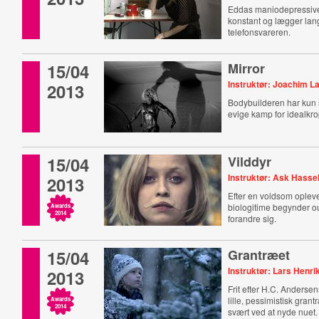
Eddas maniodepressive
konstant og lægger la
telefonsvareren.
15/04
Mirror
Instruktør: Joachim L
2013
Bodybuilderen har kun s
evige kamp for idealkr
15/04
Vilddyr
Instruktør: Ask Hasse
2013
Efter en voldsom opleve
biologitime begynder o
Awards
2014
forandre sig.
15/04
Grantræet
Instruktør: Lars Henri
2013
Frit efter H.C. Anderse
lille, pessimistisk gran
Awards
2014
svært ved at nyde nuet.