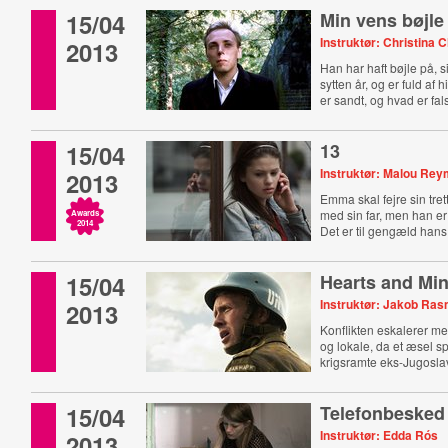
15/04
Min vens bøjle
Instruktør: Christina 
2013
Han har haft bøjle på, 
sytten år, og er fuld af 
er sandt, og hvad er fal
15/04
13
Instruktør: Malou Re
2013
Emma skal fejre sin tre
med sin far, men han e
Awards
2014
Det er til gengæld han
Casper.
15/04
Hearts and Mi
Instruktør: Jakob Ra
2013
Konflikten eskalerer m
og lokale, da et æsel s
krigsramte eks-Jugosla
15/04
Telefonbesked
Instruktør: Edda Rós
2013