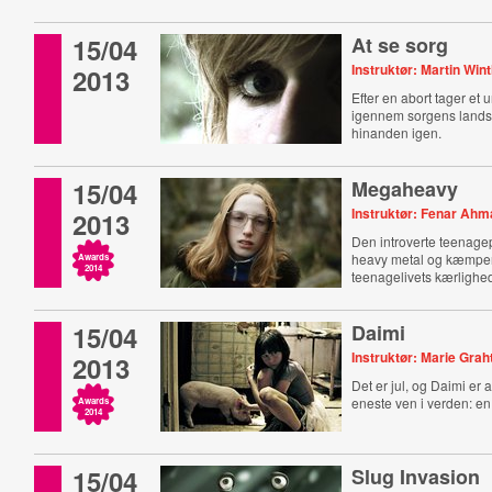
15/04
At se sorg
Instruktør: Martin Win
2013
Efter en abort tager et 
igennem sorgens landsk
hinanden igen.
15/04
Megaheavy
Instruktør: Fenar Ah
2013
Den introverte teenagep
heavy metal og kæmpe
Awards
2014
teenagelivets kærlighed
15/04
Daimi
Instruktør: Marie Gra
2013
Det er jul, og Daimi er
eneste ven i verden: en
Awards
2014
15/04
Slug Invasion