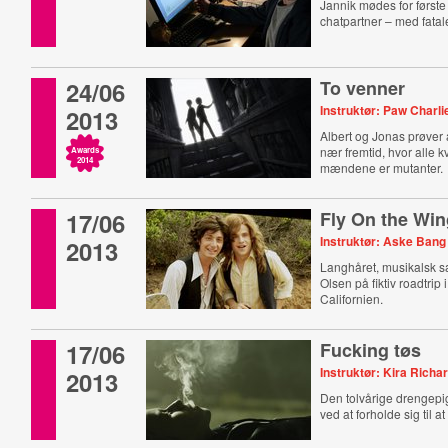
Jannik mødes for først
chatpartner – med fata
24/06
To venner
Instruktør: Paw Charl
2013
Albert og Jonas prøver 
nær fremtid, hvor alle k
Awards
2014
mændene er mutanter.
17/06
Fly On the Win
Instruktør: Aske Bang
2013
Langhåret, musikalsk s
Olsen på fiktiv roadtrip
Californien.
17/06
Fucking tøs
Instruktør: Kira Rich
2013
Den tolvårige drengepi
ved at forholde sig til a