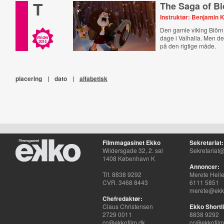
T
The Saga of Bi
Instruktør: Benjamin 
Den gamle viking Biôrn 
dage i Valhalla. Men de
Vinder
2014
på den rigtige måde.
placering
|
dato
|
alfabetisk
Filmmagasinet Ekko
Sekretariat:
Wildersgade 32, 2. sal
Sekretariat@
1408 København K
Annoncer:
Tlf. 8838 9292
Merete Hell
CVR. 3468 8443
6111 5851
merete@ekko
Chefredaktør:
Claus Christensen
Ekko Shortli
2729 0011
8838 9292
cc@ekkofilm.dk
cc@ekkofilm