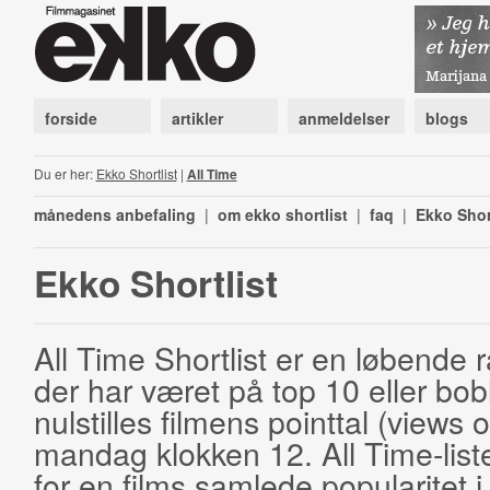
forside
artikler
anmeldelser
blogs
Du er her:
Ekko Shortlist
|
All Time
månedens anbefaling
|
om ekko shortlist
|
faq
|
Ekko Shor
Ekko Shortlist
All Time Shortlist er en løbende ra
der har været på top 10 eller bobl
nulstilles filmens pointtal (views 
mandag klokken 12. All Time-list
for en films samlede popularitet i 