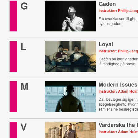
G
Gaden
Instruktør: Phillip Jac
Fra overklassen til ghe
hyldes gaden.
L
Loyal
Instruktør: Phillip J
I jagten på kærlighede
tålmodighed på prøve.
M
Modern Issues
Instruktør: Adam Holm
Dali bevæger sig igen
spøgelsesghetto, hvor
samler sine beslægted
V
Vardarska the
Instruktør: Adam Hol