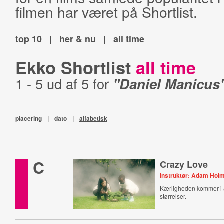
filmen har været på Shortlist.
top 10
|
her & nu
|
all time
Ekko Shortlist
all time
1 - 5 ud af 5 for
"Daniel Manicus
placering
|
dato
|
alfabetisk
C
Crazy Love
Instruktør: Adam Hol
Kærligheden kommer i a
størrelser.