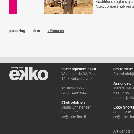
Kushtrim smugler sig sel
Makedonien i håb om at 
placering
|
dato
|
alfabetisk
Filmmagasinet Ekko
Sekretariat:
Wildersgade 32, 2. sal
Sekretariat@
1408 København K
Annoncer:
Tlf. 8838 9292
Merete Hell
CVR. 3468 8443
6111 5851
merete@ekko
Chefredaktør:
Claus Christensen
Ekko Shortli
2729 0011
8838 9292
cc@ekkofilm.dk
cc@ekkofilm
Artikler og i