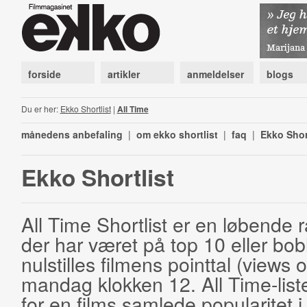
forside
artikler
anmeldelser
blogs
Du er her:
Ekko Shortlist
|
All Time
månedens anbefaling
|
om ekko shortlist
|
faq
|
Ekko Shor
Ekko Shortlist
All Time Shortlist er en løbende ra
der har været på top 10 eller bobl
nulstilles filmens pointtal (views 
mandag klokken 12. All Time-list
for en films samlede popularitet i 