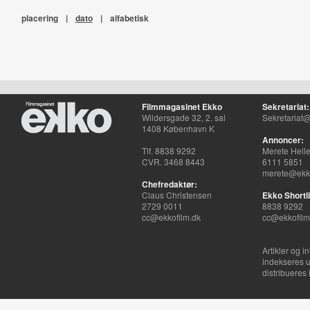
placering
|
dato
|
alfabetisk
Filmmagasinet Ekko
Sekretariat:
Wildersgade 32, 2. sal
Sekretariat@
1408 København K
Annoncer:
Tlf. 8838 9292
Merete Hell
CVR. 3468 8443
6111 5851
merete@ekko
Chefredaktør:
Claus Christensen
Ekko Shortli
2729 0011
8838 9292
cc@ekkofilm.dk
cc@ekkofilm
Artikler og i
indekseres u
distribueres