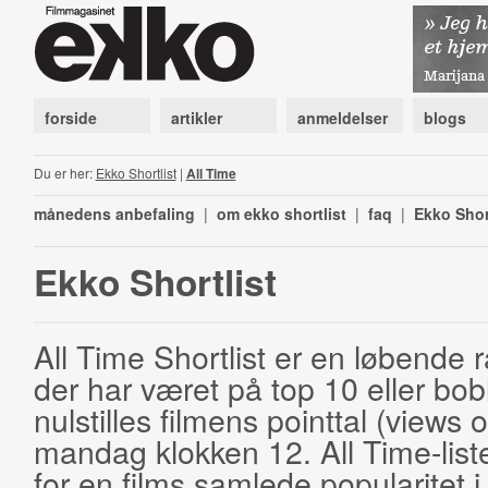
forside
artikler
anmeldelser
blogs
Du er her:
Ekko Shortlist
|
All Time
månedens anbefaling
|
om ekko shortlist
|
faq
|
Ekko Shor
Ekko Shortlist
All Time Shortlist er en løbende ra
der har været på top 10 eller bobl
nulstilles filmens pointtal (views 
mandag klokken 12. All Time-list
for en films samlede popularitet i 