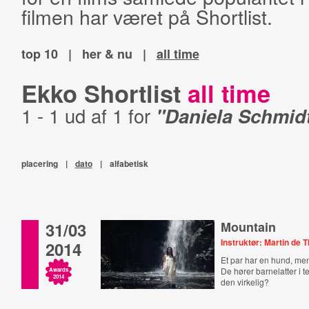
filmen har været på Shortlist.
top 10
|
her & nu
|
all time
Ekko Shortlist
all time
1 - 1 ud af 1 for
"Daniela Schmid
placering
|
dato
|
alfabetisk
31/03
Mountain
Instruktør: Martin de 
2014
Et par har en hund, me
De hører barnelatter i 
Awards
2014
den virkelig?