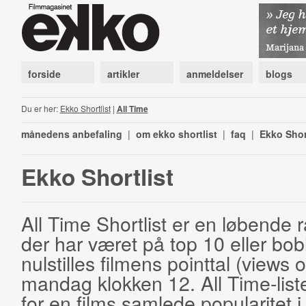
forside
artikler
anmeldelser
blogs
Du er her:
Ekko Shortlist
|
All Time
månedens anbefaling
|
om ekko shortlist
|
faq
|
Ekko Shor
Ekko Shortlist
All Time Shortlist er en løbende ra
der har været på top 10 eller bobl
nulstilles filmens pointtal (views 
mandag klokken 12. All Time-list
for en films samlede popularitet i 