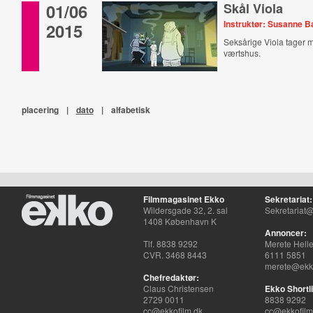
01/06
Skål Viola
Instruktør: Susanne 
2015
Seksårige Viola tager 
værtshus.
placering
|
dato
|
alfabetisk
Filmmagasinet Ekko
Sekretariat:
Wildersgade 32, 2. sal
Sekretariat@
1408 København K
Annoncer:
Tlf. 8838 9292
Merete Hell
CVR. 3468 8443
6111 5851
merete@ekko
Chefredaktør:
Claus Christensen
Ekko Shortli
2729 0011
8838 9292
cc@ekkofilm.dk
cc@ekkofilm