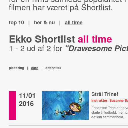
filmen har været på Shortlist.
top 10
|
her & nu
|
all time
Ekko Shortlist
all time
1 - 2 ud af 2 for
"Drawesome Pict
placering
|
dato
|
alfabetisk
11/01
Strål Trine!
Instruktør: Susanne 
2016
Ensomme Trine er nervø
starte til fodbold, men
det om sammenhold.