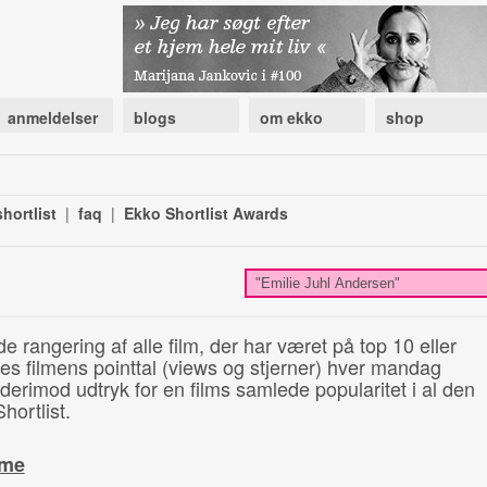
anmeldelser
blogs
om ekko
shop
hortlist
|
faq
|
Ekko Shortlist Awards
de rangering af alle film, der har været på top 10 eller
illes filmens pointtal (views og stjerner) hver mandag
 derimod udtryk for en films samlede popularitet i al den
hortlist.
ime