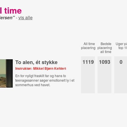
l time
dersen"
-
vis alle
All time
Bedste
Uger p
placering
placering
top 1
all time
1119
1093
0
To alen, ét stykke
Instruktør: Mikkel Bjørn Kehlert
En for nyligt fraskilt far og hans to
teenagesønner søger emotionelt ly i et
sommerhus ved havet.