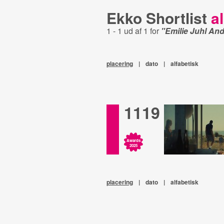
Ekko Shortlist
al
1 - 1 ud af 1 for
"Emilie Juhl An
placering
|
dato
|
alfabetisk
1119
Awards
2025
placering
|
dato
|
alfabetisk