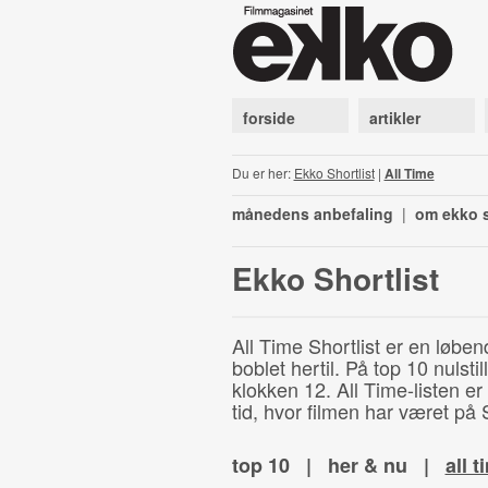
forside
artikler
Du er her:
Ekko Shortlist
|
All Time
månedens anbefaling
|
om ekko s
Ekko Shortlist
All Time Shortlist er en løben
boblet hertil. På top 10 nulst
klokken 12. All Time-listen er
tid, hvor filmen har været på S
top 10
|
her & nu
|
all t