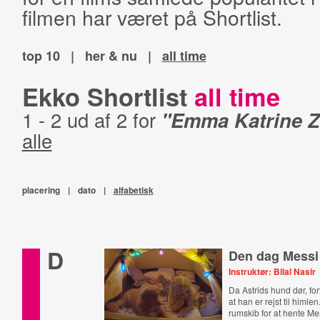
filmen har været på Shortlist.
top 10
|
her & nu
|
all time
Ekko Shortlist
all time
1 - 2 ud af 2 for
"Emma Katrine Z
alle
placering
|
dato
|
alfabetisk
D
Den dag Messi
Instruktør: Bilal Nasir
Da Astrids hund dør, for
at han er rejst til himle
rumskib for at hente Mes