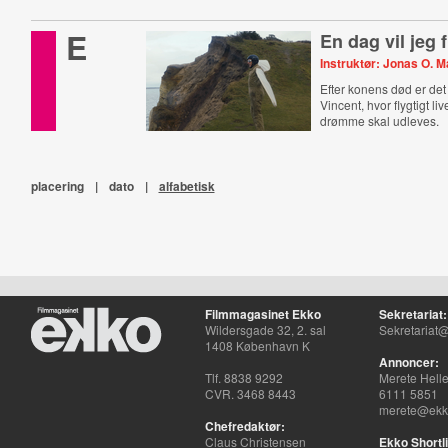
E
En dag vil jeg 
Instruktør: Jonas O. 
Efter konens død er det
Vincent, hvor flygtigt liv
drømme skal udleves.
placering
|
dato
|
alfabetisk
Filmmagasinet Ekko
Sekretariat:
Wildersgade 32, 2. sal
Sekretariat@
1408 København K
Annoncer:
Tlf. 8838 9292
Merete Hell
CVR. 3468 8443
6111 5851
merete@ekko
Chefredaktør:
Claus Christensen
Ekko Shortli