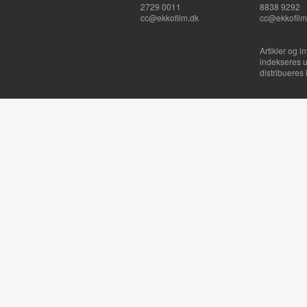
2729 0011
8838 9292
cc@ekkofilm.dk
cc@ekkofilm
Artikler og i
indekseres u
distribueres