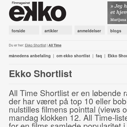
forside
artikler
anmeldelser
blogs
Du er her:
Ekko Shortlist
|
All Time
månedens anbefaling
|
om ekko shortlist
|
faq
|
Ekko Shor
Ekko Shortlist
All Time Shortlist er en løbende ra
der har været på top 10 eller bobl
nulstilles filmens pointtal (views 
mandag klokken 12. All Time-list
for en films samlede popularitet i 