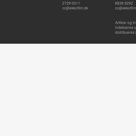
2729 0011
8838 9292
cc@ekkofilm.dk
cc@ekkofilm
Artikler og i
indekseres u
distribueres