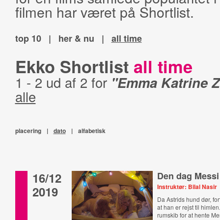
filmen har været på Shortlist.
top 10
|
her & nu
|
all time
Ekko Shortlist
all time
1 - 2 ud af 2 for
"Emma Katrine Z
alle
placering
|
dato
|
alfabetisk
16/12
Den dag Messi
Instruktør: Bilal Nasir
2019
Da Astrids hund dør, for
at han er rejst til himle
rumskib for at hente Mes