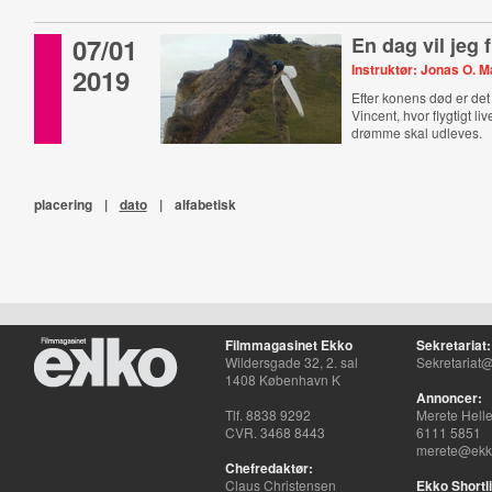
07/01
En dag vil jeg 
Instruktør: Jonas O. 
2019
Efter konens død er det
Vincent, hvor flygtigt liv
drømme skal udleves.
placering
|
dato
|
alfabetisk
Filmmagasinet Ekko
Sekretariat:
Wildersgade 32, 2. sal
Sekretariat@
1408 København K
Annoncer:
Tlf. 8838 9292
Merete Hell
CVR. 3468 8443
6111 5851
merete@ekko
Chefredaktør:
Claus Christensen
Ekko Shortli