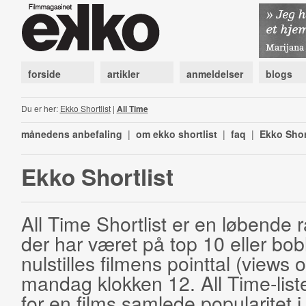
forside
artikler
anmeldelser
blogs
Du er her:
Ekko Shortlist
|
All Time
månedens anbefaling
|
om ekko shortlist
|
faq
|
Ekko Shor
Ekko Shortlist
All Time Shortlist er en løbende ra
der har været på top 10 eller bobl
nulstilles filmens pointtal (views 
mandag klokken 12. All Time-list
for en films samlede popularitet i 