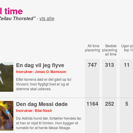
l time
eilau Thorsted"
-
vis alle
All time
Bedste
Uger p
placering
placering
top 1
all time
747
313
11
En dag vil jeg flyve
Instruktør: Jonas O. Mattsson
Efter konens død er det gået op for
Vincent, hvor flygtigt livet er og at
drømme skal udleves.
1164
252
5
Den dag Messi døde
Instruktør: Bilal Nasir
Da Astrids hund dør, fortæller hendes far,
at han er rejst til himlen. Hun bygger et
rumskib for at hente Messi tilbage.