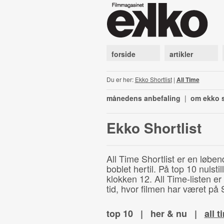
forside
artikler
Du er her:
Ekko Shortlist
|
All Time
månedens anbefaling
|
om ekko s
Ekko Shortlist
All Time Shortlist er en løben
boblet hertil. På top 10 nulst
klokken 12. All Time-listen er
tid, hvor filmen har været på S
top 10
|
her & nu
|
all t