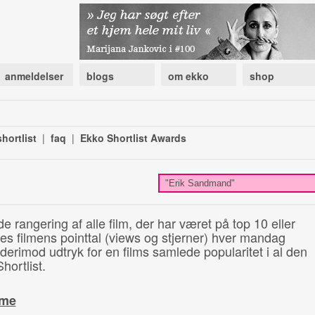
anmeldelser
blogs
om ekko
shop
hortlist
|
faq
|
Ekko Shortlist Awards
de rangering af alle film, der har været på top 10 eller
illes filmens pointtal (views og stjerner) hver mandag
 derimod udtryk for en films samlede popularitet i al den
hortlist.
ime