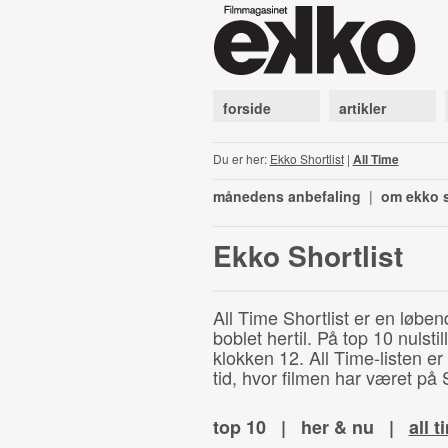
forside
artikler
Du er her:
Ekko Shortlist
|
All Time
månedens anbefaling
|
om ekko s
Ekko Shortlist
All Time Shortlist er en løben
boblet hertil. På top 10 nulst
klokken 12. All Time-listen er
tid, hvor filmen har været på S
top 10
|
her & nu
|
all t