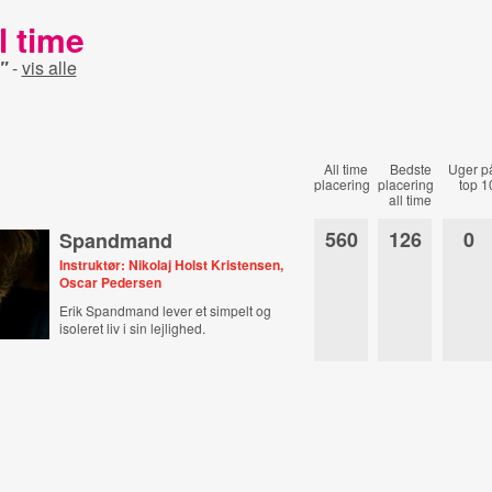
l time
"
-
vis alle
All time
Bedste
Uger p
placering
placering
top 1
all time
560
126
0
Spandmand
Instruktør: Nikolaj Holst Kristensen,
Oscar Pedersen
Erik Spandmand lever et simpelt og
isoleret liv i sin lejlighed.