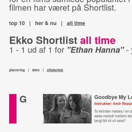
filmen har været på Shortlist.
top 10
|
her & nu
|
all time
Ekko Shortlist
all time
1 - 1 ud af 1 for
"Ethan Hanna"
-
placering
|
dato
|
alfabetisk
G
Goodbye My L
Instruktør: Amir Reza
To kvinder mødes i en p
søde melodi mellem de
langt tid vil vil vare?