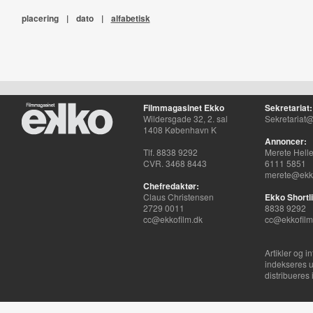
placering
|
dato
|
alfabetisk
Filmmagasinet Ekko
Sekretariat:
Wildersgade 32, 2. sal
Sekretariat@
1408 København K
Annoncer:
Tlf. 8838 9292
Merete Hell
CVR. 3468 8443
6111 5851
merete@ekko
Chefredaktør:
Claus Christensen
Ekko Shortli
2729 0011
8838 9292
cc@ekkofilm.dk
cc@ekkofilm
Artikler og i
indekseres u
distribueres