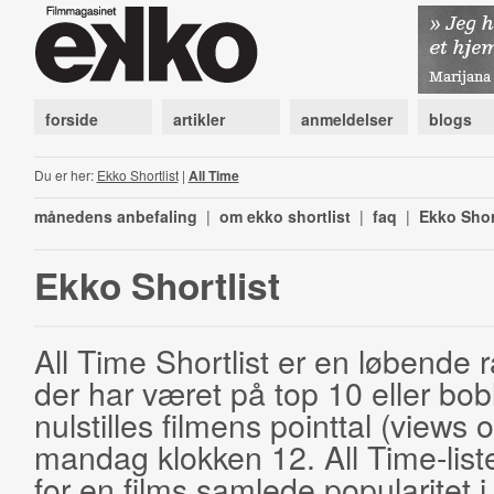
forside
artikler
anmeldelser
blogs
Du er her:
Ekko Shortlist
|
All Time
månedens anbefaling
|
om ekko shortlist
|
faq
|
Ekko Shor
Ekko Shortlist
All Time Shortlist er en løbende ra
der har været på top 10 eller bobl
nulstilles filmens pointtal (views 
mandag klokken 12. All Time-list
for en films samlede popularitet i 