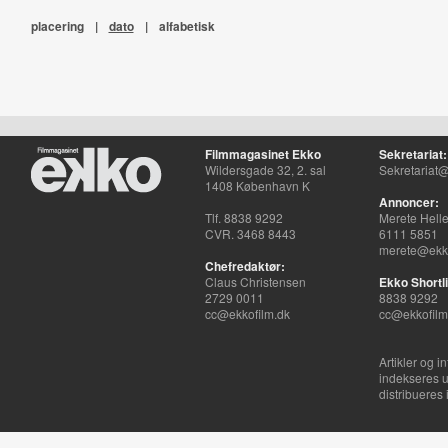
placering
|
dato
|
alfabetisk
Filmmagasinet Ekko
Sekretariat:
Wildersgade 32, 2. sal
Sekretariat@
1408 København K
Annoncer:
Tlf. 8838 9292
Merete Hell
CVR. 3468 8443
6111 5851
merete@ekko
Chefredaktør:
Claus Christensen
Ekko Shortli
2729 0011
8838 9292
cc@ekkofilm.dk
cc@ekkofilm
Artikler og i
indekseres u
distribueres