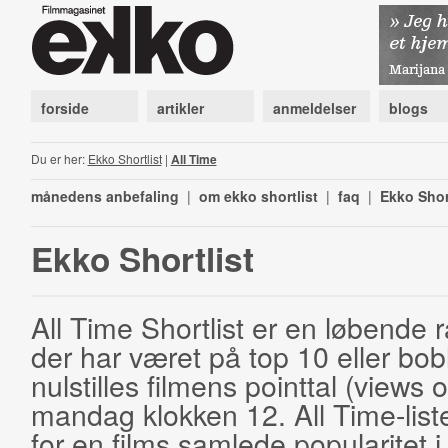
forside
artikler
anmeldelser
blogs
Du er her:
Ekko Shortlist
|
All Time
månedens anbefaling
|
om ekko shortlist
|
faq
|
Ekko Shor
Ekko Shortlist
All Time Shortlist er en løbende ra
der har været på top 10 eller bobl
nulstilles filmens pointtal (views 
mandag klokken 12. All Time-list
for en films samlede popularitet i 