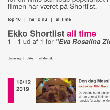
filmen har været på Shortlist.
top 10
|
her & nu
|
all time
Ekko Shortlist
all time
1 - 1 ud af 1 for
"Eva Rosalina Zi
placering
|
dato
|
alfabetisk
16/12
Den dag Messi
Instruktør: Bilal Nasir
2019
Da Astrids hund dør, for
at han er rejst til himle
rumskib for at hente Mes