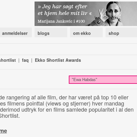
anmeldelser
blogs
om ekko
shop
hortlist
|
faq
|
Ekko Shortlist Awards
de rangering af alle film, der har været på top 10 eller
illes filmens pointtal (views og stjerner) hver mandag
 derimod udtryk for en films samlede popularitet i al den
hortlist.
ime