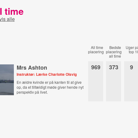
l time
vis alle
All time
Bedste
Uger p
placering
placering
top 1
all time
969
373
9
Mrs Ashton
Instruktør: Lærke Charlotte Olsvig
En ældre kvinde er på kanten til at give
op, da et tilfældigt møde giver hende nyt
perspektiv på livet.