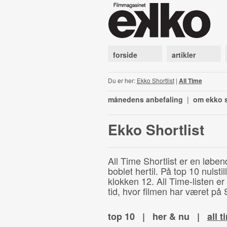
forside
artikler
Du er her:
Ekko Shortlist
|
All Time
månedens anbefaling
|
om ekko s
Ekko Shortlist
All Time Shortlist er en løben
boblet hertil. På top 10 nulst
klokken 12. All Time-listen er
tid, hvor filmen har været på S
top 10
|
her & nu
|
all t