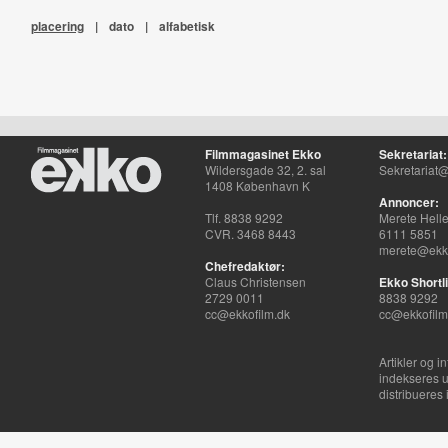
placering
|
dato
|
alfabetisk
Filmmagasinet Ekko
Sekretariat:
Wildersgade 32, 2. sal
Sekretariat@
1408 København K
Annoncer:
Tlf. 8838 9292
Merete Hell
CVR. 3468 8443
6111 5851
merete@ekko
Chefredaktør:
Claus Christensen
Ekko Shortli
2729 0011
8838 9292
cc@ekkofilm.dk
cc@ekkofilm
Artikler og i
indekseres u
distribueres