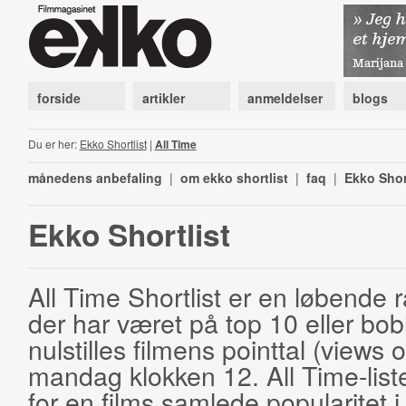
forside
artikler
anmeldelser
blogs
Du er her:
Ekko Shortlist
|
All Time
månedens anbefaling
|
om ekko shortlist
|
faq
|
Ekko Shor
Ekko Shortlist
All Time Shortlist er en løbende ra
der har været på top 10 eller bobl
nulstilles filmens pointtal (views 
mandag klokken 12. All Time-list
for en films samlede popularitet i 