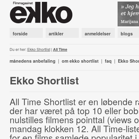
forside
artikler
anmeldelser
blogs
Du er her:
Ekko Shortlist
|
All Time
månedens anbefaling
|
om ekko shortlist
|
faq
|
Ekko Shor
Ekko Shortlist
All Time Shortlist er en løbende ra
der har været på top 10 eller bobl
nulstilles filmens pointtal (views 
mandag klokken 12. All Time-list
for en films samlede popularitet i 