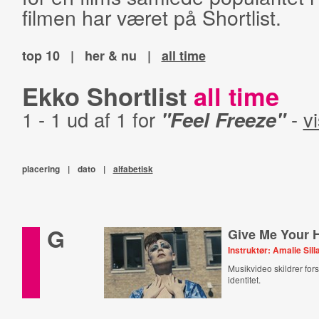
filmen har været på Shortlist.
top 10
|
her & nu
|
all time
Ekko Shortlist
all time
1 - 1 ud af 1 for
"Feel Freeze"
-
vi
placering
|
dato
|
alfabetisk
G
Give Me Your 
Instruktør: Amalie Sill
Musikvideo skildrer for
identitet.