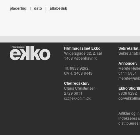
placering
|
dato
|
alfabetisk
Filmmagasinet Ekko
Sekretariat:
Wildersgade 32, 2. sal
Sekretariat@
1408 København K
Annoncer:
Tlf. 8838 9292
Merete Hell
CVR. 3468 8443
6111 5851
merete@ekko
Chefredaktør:
Claus Christensen
Ekko Shortli
2729 0011
8838 9292
cc@ekkofilm.dk
cc@ekkofilm
Artikler og i
indekseres u
distribueres