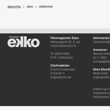
placering
|
dato
|
alfabetisk
Filmmagasinet Ekko
Sekretariat:
Wildersgade 32, 2. sal
Sekretariat@
1408 København K
Annoncer:
Tlf. 8838 9292
Merete Hell
CVR. 3468 8443
6111 5851
merete@ekko
Chefredaktør:
Claus Christensen
Ekko Shortli
2729 0011
8838 9292
cc@ekkofilm.dk
cc@ekkofilm
Artikler og i
indekseres u
distribueres