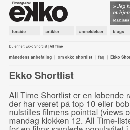
forside
artikler
anmeldelser
blogs
Du er her:
Ekko Shortlist
|
All Time
månedens anbefaling
|
om ekko shortlist
|
faq
|
Ekko Shor
Ekko Shortlist
All Time Shortlist er en løbende ra
der har været på top 10 eller bobl
nulstilles filmens pointtal (views 
mandag klokken 12. All Time-list
for en films samlede popularitet i 