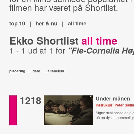
filmen har været på Shortlist.
top 10
|
her & nu
|
all time
Ekko Shortlist
all time
1 - 1 ud af 1 for
"Fie-Cornelia Hø
placering
|
dato
|
alfabetisk
1218
Under månen
Instruktør: Peter Salli
Signe skal passe en pig
på en dyster hemmelig