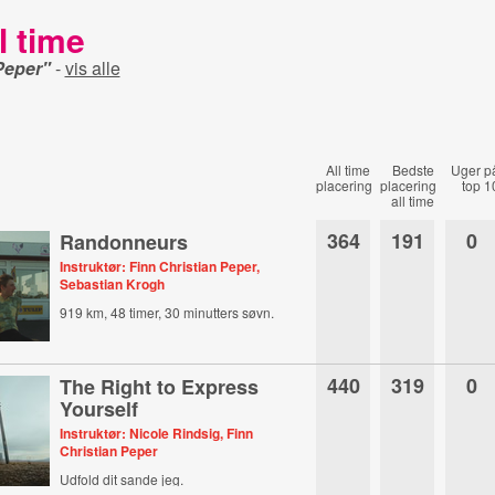
l time
Peper"
-
vis alle
All time
Bedste
Uger p
placering
placering
top 1
all time
364
191
0
Randonneurs
Instruktør: Finn Christian Peper,
Sebastian Krogh
919 km, 48 timer, 30 minutters søvn.
440
319
0
The Right to Express
Yourself
Instruktør: Nicole Rindsig, Finn
Christian Peper
Udfold dit sande jeg.