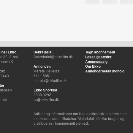
inet Ekko
Sekretariat:
Tegn abonnement
 32, 2. sal
Sekretariat@ekkofilm.dk
Løssalgssteder
nhavn K
Annoncesalg
Annoncer:
Om Ekko
292
Merete Hellerøe
Annoncørbetalt indhold
 8443
6111 5851
merete@ekkofilm.dk
tør:
stensen
Ekko Shortlist:
8838 9292
m.dk
cc@ekkofilm.dk
Artikler og informationer må ikke elektronisk kopieres eller
indekseres uden tilladelse. Materialet må ikke bruges og
distribueres i kommercielt øjemed.