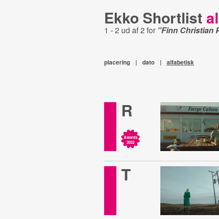
Ekko Shortlist
al
1 - 2 ud af 2 for
"Finn Christian 
placering
|
dato
|
alfabetisk
R
Awards
2022
T