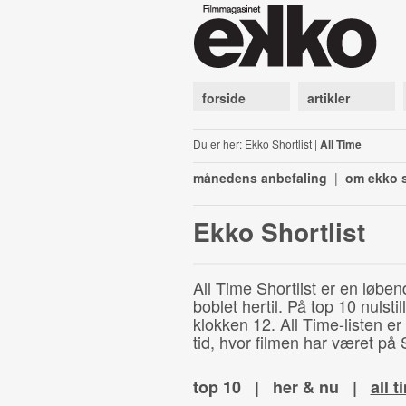
forside
artikler
Du er her:
Ekko Shortlist
|
All Time
månedens anbefaling
|
om ekko s
Ekko Shortlist
All Time Shortlist er en løben
boblet hertil. På top 10 nulst
klokken 12. All Time-listen er
tid, hvor filmen har været på S
top 10
|
her & nu
|
all t