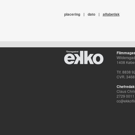
placering
|
dato
|
alfabetisk
Filmmagas
Wildersgade
1408 Købe
Tlf. 8838 9
CVR. 3468
Chefredak
Claus Chri
2729 0011
cc@ekkofil