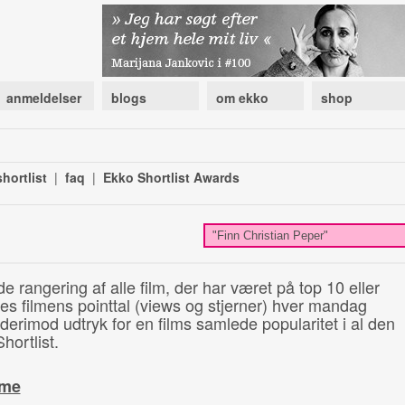
anmeldelser
blogs
om ekko
shop
hortlist
|
faq
|
Ekko Shortlist Awards
de rangering af alle film, der har været på top 10 eller
illes filmens pointtal (views og stjerner) hver mandag
 derimod udtryk for en films samlede popularitet i al den
hortlist.
ime