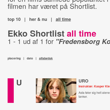
filmen har været på Shortlist.
top 10
|
her & nu
|
all time
Ekko Shortlist
all time
1 - 1 ud af 1 for
"Fredensborg 
placering
|
dato
|
alfabetisk
U
URO
Instruktør: Kasper Kie
Asta føler sig helt alen
tanker.