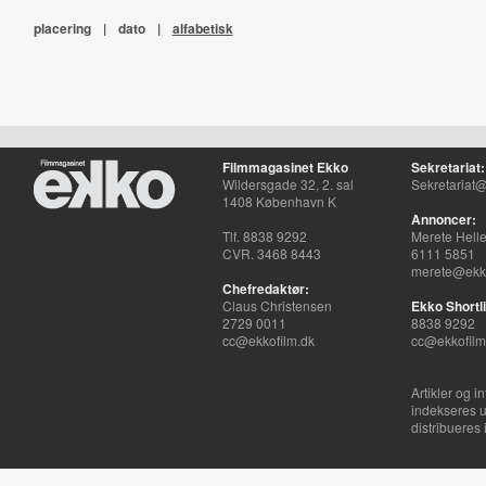
placering
|
dato
|
alfabetisk
Filmmagasinet Ekko
Sekretariat:
Wildersgade 32, 2. sal
Sekretariat@
1408 København K
Annoncer:
Tlf. 8838 9292
Merete Hell
CVR. 3468 8443
6111 5851
merete@ekko
Chefredaktør:
Claus Christensen
Ekko Shortli
2729 0011
8838 9292
cc@ekkofilm.dk
cc@ekkofilm
Artikler og i
indekseres u
distribueres