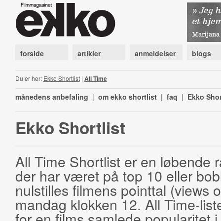
forside
artikler
anmeldelser
blogs
Du er her:
Ekko Shortlist
|
All Time
månedens anbefaling
|
om ekko shortlist
|
faq
|
Ekko Shor
Ekko Shortlist
All Time Shortlist er en løbende ra
der har været på top 10 eller bobl
nulstilles filmens pointtal (views 
mandag klokken 12. All Time-list
for en films samlede popularitet i 