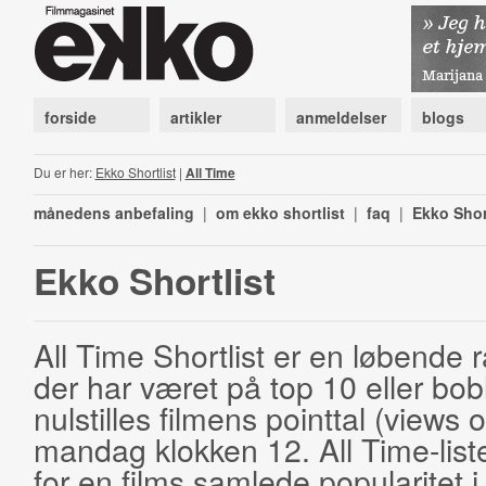
forside
artikler
anmeldelser
blogs
Du er her:
Ekko Shortlist
|
All Time
månedens anbefaling
|
om ekko shortlist
|
faq
|
Ekko Shor
Ekko Shortlist
All Time Shortlist er en løbende ra
der har været på top 10 eller bobl
nulstilles filmens pointtal (views 
mandag klokken 12. All Time-list
for en films samlede popularitet i 