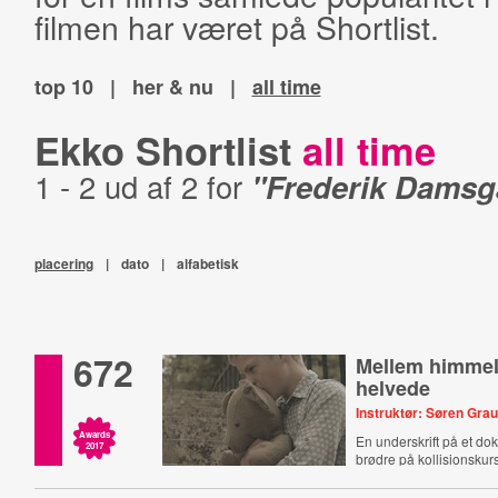
filmen har været på Shortlist.
top 10
|
her & nu
|
all time
Ekko Shortlist
all time
1 - 2 ud af 2 for
"Frederik Damsg
placering
|
dato
|
alfabetisk
672
Mellem himmel
helvede
Instruktør: Søren Gra
Awards
En underskrift på et do
2017
brødre på kollisionskur