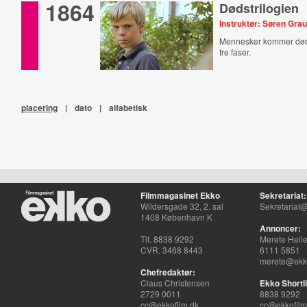
1864
Dødstrilogien
Instruktør: Søren Gra
Mennesker kommer døde
tre faser.
placering
|
dato
|
alfabetisk
Filmmagasinet Ekko
Sekretariat:
Wildersgade 32, 2. sal
Sekretariat@
1408 København K
Annoncer:
Tlf. 8838 9292
Merete Hell
CVR. 3468 8443
6111 5851
merete@ekko
Chefredaktør:
Claus Christensen
Ekko Shortli
2729 0011
8838 9292
cc@ekkofilm.dk
cc@ekkofilm