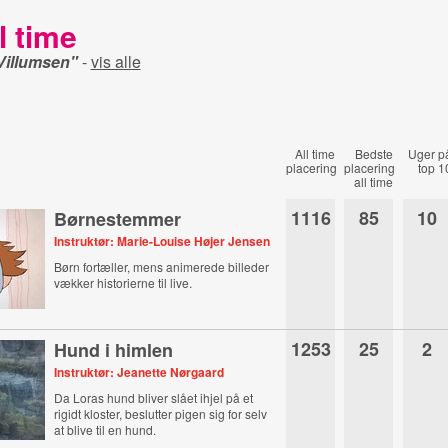
l time
 Villumsen"
-
vis alle
All time
Bedste
Uger p
placering
placering
top 1
all time
1116
85
10
Børnestemmer
Instruktør: Marie-Louise Højer Jensen
Børn fortæller, mens animerede billeder
vækker historierne til live.
1253
25
2
Hund i himlen
Instruktør: Jeanette Nørgaard
Da Loras hund bliver slået ihjel på et
rigidt kloster, beslutter pigen sig for selv
at blive til en hund.