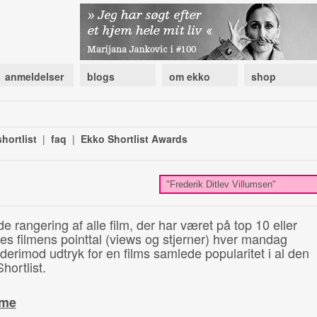
anmeldelser
blogs
om ekko
shop
hortlist
|
faq
|
Ekko Shortlist Awards
de rangering af alle film, der har været på top 10 eller
illes filmens pointtal (views og stjerner) hver mandag
 derimod udtryk for en films samlede popularitet i al den
hortlist.
ime