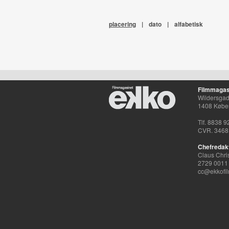
placering
|
dato
|
alfabetisk
Filmmagas
Wildersgade
1408 Købe
Tlf. 8838 9
CVR. 3468
Chefredak
Claus Chri
2729 0011
cc@ekkofil