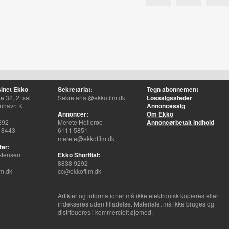
inet Ekko
Sekretariat:
Tegn abonnement
 32, 2. sal
Sekretariat@ekkofilm.dk
Løssalgssteder
nhavn K
Annoncesalg
Annoncer:
Om Ekko
292
Merete Hellerøe
Annoncørbetalt indhold
 8443
6111 5851
merete@ekkofilm.dk
tør:
stensen
Ekko Shortlist:
8838 9292
m.dk
cc@ekkofilm.dk
Artikler og informationer må ikke elektronisk kopieres eller
indekseres uden tilladelse. Materialet må ikke bruges og
distribueres i kommercielt øjemed.