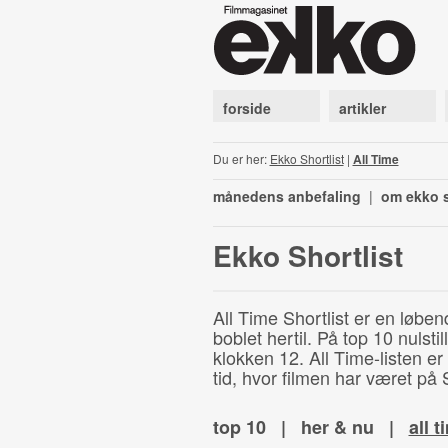
forside
artikler
Du er her:
Ekko Shortlist
|
All Time
månedens anbefaling
|
om ekko s
Ekko Shortlist
All Time Shortlist er en løben
boblet hertil. På top 10 nulst
klokken 12. All Time-listen er
tid, hvor filmen har været på S
top 10
|
her & nu
|
all t