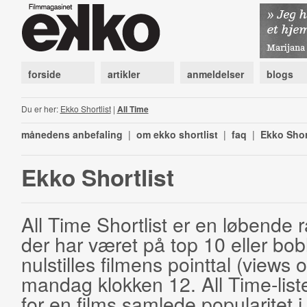
forside
artikler
anmeldelser
blogs
Du er her:
Ekko Shortlist
|
All Time
månedens anbefaling
|
om ekko shortlist
|
faq
|
Ekko Shor
Ekko Shortlist
All Time Shortlist er en løbende ra
der har været på top 10 eller bobl
nulstilles filmens pointtal (views 
mandag klokken 12. All Time-list
for en films samlede popularitet i 