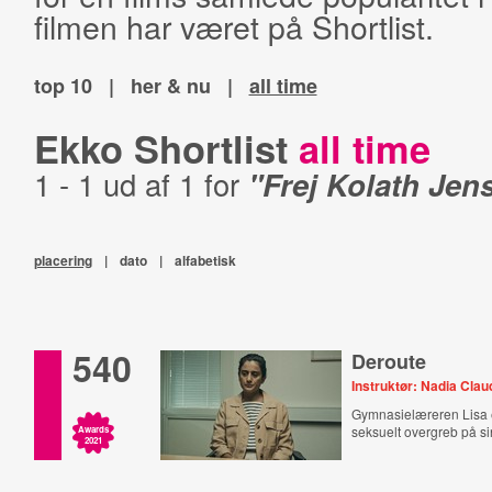
filmen har været på Shortlist.
top 10
|
her & nu
|
all time
Ekko Shortlist
all time
1 - 1 ud af 1 for
"Frej Kolath Jen
placering
|
dato
|
alfabetisk
540
Deroute
Instruktør: Nadia Clau
Gymnasielæreren Lisa e
seksuelt overgreb på s
Awards
2021