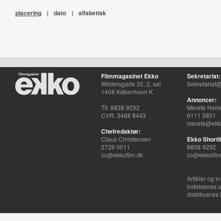
placering
|
dato
|
alfabetisk
Filmmagasinet Ekko
Sekretariat:
Wildersgade 32, 2. sal
Sekretariat@
1408 København K
Annoncer:
Tlf. 8838 9292
Merete Hell
CVR. 3468 8443
6111 5851
merete@ekko
Chefredaktør:
Claus Christensen
Ekko Shortli
2729 0011
8838 9292
cc@ekkofilm.dk
cc@ekkofilm
Artikler og i
indekseres u
distribueres