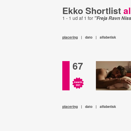
Ekko Shortlist
al
1 - 1 ud af 1 for
"Freja Ravn Nis
placering
|
dato
|
alfabetisk
67
Awards
2021
placering
|
dato
|
alfabetisk