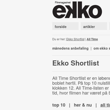
forside
artikler
Du er her:
Ekko Shortlist
|
All Time
månedens anbefaling
|
om ekko s
Ekko Shortlist
All Time Shortlist er en løben
boblet hertil. På top 10 nulst
klokken 12. All Time-listen er
tid, hvor filmen har været på S
top 10
|
her & nu
|
all t