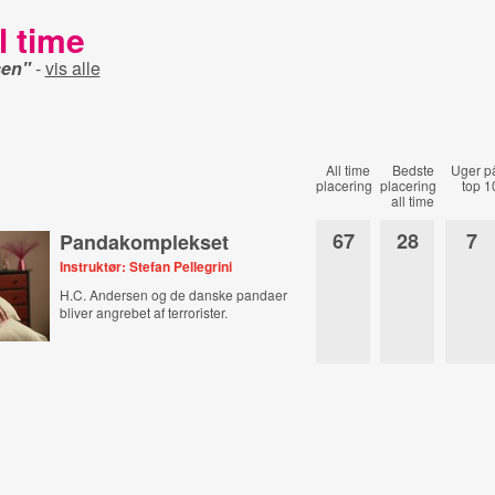
l time
sen"
-
vis alle
All time
Bedste
Uger p
placering
placering
top 1
all time
67
28
7
Pandakomplekset
Instruktør: Stefan Pellegrini
H.C. Andersen og de danske pandaer
bliver angrebet af terrorister.