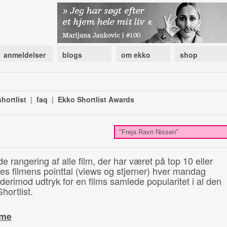
anmeldelser
blogs
om ekko
shop
hortlist
|
faq
|
Ekko Shortlist Awards
de rangering af alle film, der har været på top 10 eller
illes filmens pointtal (views og stjerner) hver mandag
 derimod udtryk for en films samlede popularitet i al den
hortlist.
ime