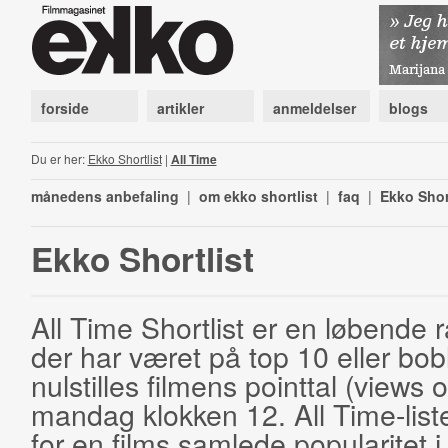
forside
artikler
anmeldelser
blogs
Du er her:
Ekko Shortlist
|
All Time
månedens anbefaling
|
om ekko shortlist
|
faq
|
Ekko Shor
Ekko Shortlist
All Time Shortlist er en løbende ra
der har været på top 10 eller bobl
nulstilles filmens pointtal (views 
mandag klokken 12. All Time-list
for en films samlede popularitet i 