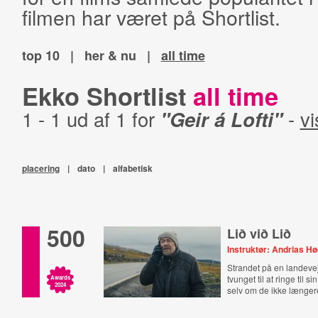
filmen har været på Shortlist.
top 10
|
her & nu
|
all time
Ekko Shortlist
all time
1 - 1 ud af 1 for
"Geir á Lofti"
-
vi
placering
|
dato
|
alfabetisk
500
Lið við Lið
Instruktør: Andrias H
Strandet på en landevej 
tvunget til at ringe til si
Awards
2024
selv om de ikke længere