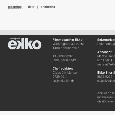
placering
|
dato
|
alfabetisk
Filmmagasinet Ekko
Sekretariat:
Wildersgade 32, 2. sal
Sekretariat@
1408 København K
Annoncer:
Tlf. 8838 9292
Merete Hell
CVR. 3468 8443
6111 5851
merete@ekko
Chefredaktør:
Claus Christensen
Ekko Shortli
2729 0011
8838 9292
cc@ekkofilm.dk
cc@ekkofilm
Artikler og i
indekseres u
distribueres