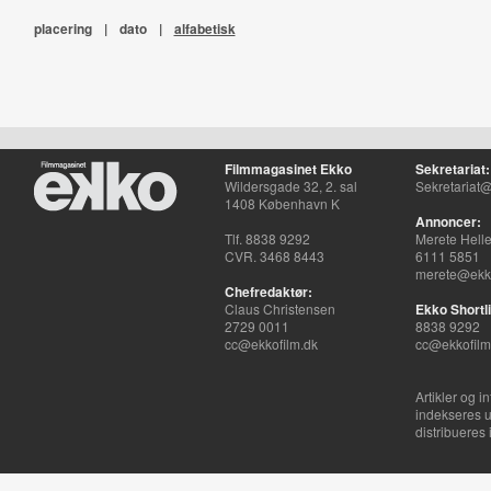
placering
|
dato
|
alfabetisk
Filmmagasinet Ekko
Sekretariat:
Wildersgade 32, 2. sal
Sekretariat@
1408 København K
Annoncer:
Tlf. 8838 9292
Merete Hell
CVR. 3468 8443
6111 5851
merete@ekko
Chefredaktør:
Claus Christensen
Ekko Shortli
2729 0011
8838 9292
cc@ekkofilm.dk
cc@ekkofilm
Artikler og i
indekseres u
distribueres