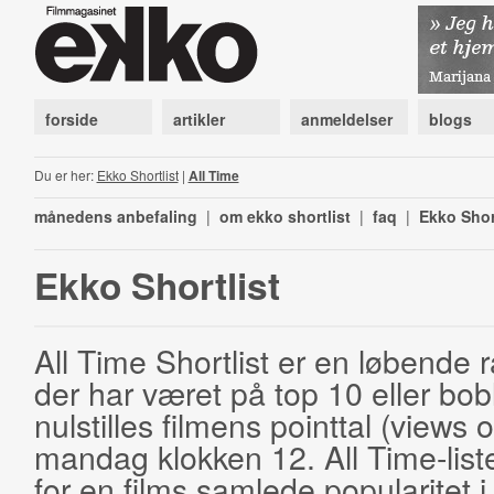
forside
artikler
anmeldelser
blogs
Du er her:
Ekko Shortlist
|
All Time
månedens anbefaling
|
om ekko shortlist
|
faq
|
Ekko Shor
Ekko Shortlist
All Time Shortlist er en løbende ra
der har været på top 10 eller bobl
nulstilles filmens pointtal (views 
mandag klokken 12. All Time-list
for en films samlede popularitet i 