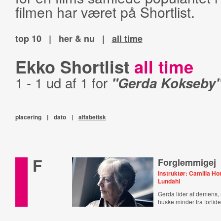
filmen har været på Shortlist.
top 10
|
her & nu
|
all time
Ekko Shortlist
all time
1 - 1 ud af 1 for
"Gerda Kokseby
placering
|
dato
|
alfabetisk
F
Forglemmigej
Instruktør: Camilla H
Lundahl
Gerda lider af demens,
huske minder fra fortide