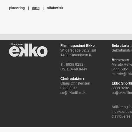
placering
|
dato
|
alfabetisk
Filmmagasinet Ekko
Sekretariat:
Wildersgade 32, 2. sal
Sekretariat@
1408 København K
Annoncer:
Tlf. 8838 9292
Merete Hell
CVR. 3468 8443
6111 5851
merete@ekko
Chefredaktør:
Claus Christensen
Ekko Shortli
2729 0011
8838 9292
cc@ekkofilm.dk
cc@ekkofilm
Artikler og i
indekseres u
distribueres