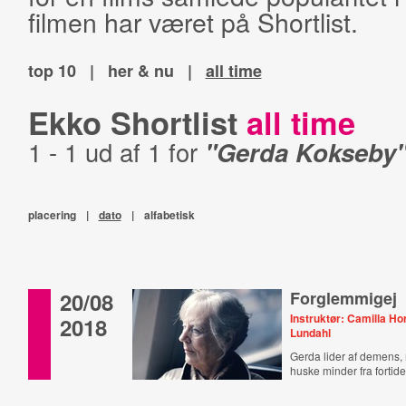
filmen har været på Shortlist.
top 10
|
her & nu
|
all time
Ekko Shortlist
all time
1 - 1 ud af 1 for
"Gerda Kokseby
placering
|
dato
|
alfabetisk
20/08
Forglemmigej
Instruktør: Camilla H
2018
Lundahl
Gerda lider af demens,
huske minder fra fortide