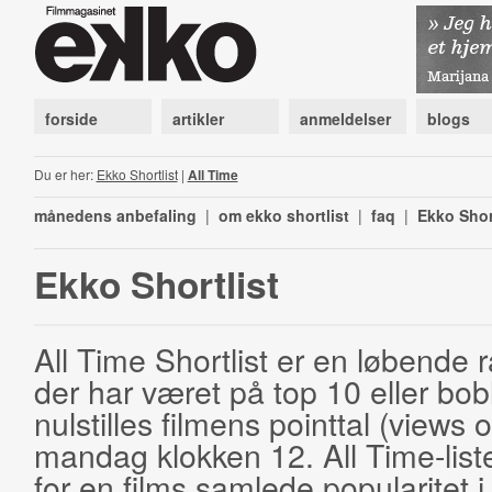
forside
artikler
anmeldelser
blogs
Du er her:
Ekko Shortlist
|
All Time
månedens anbefaling
|
om ekko shortlist
|
faq
|
Ekko Shor
Ekko Shortlist
All Time Shortlist er en løbende ra
der har været på top 10 eller bobl
nulstilles filmens pointtal (views 
mandag klokken 12. All Time-list
for en films samlede popularitet i 