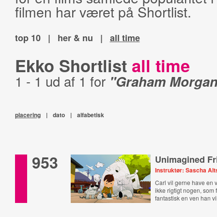
filmen har været på Shortlist.
top 10
|
her & nu
|
all time
Ekko Shortlist
all time
1 - 1 ud af 1 for
"Graham Morgan
placering
|
dato
|
alfabetisk
953
Unimagined Fr
Instruktør: Sascha Alt
Carl vil gerne have en 
ikke rigtigt nogen, som f
fantastisk en ven han vi