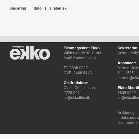
placering
|
dato
|
alfabetisk
Filmmagasinet Ekko
Sekretariat:
Wildersgade 32, 2. sal
Sekretariat@
1408 København K
Annoncer:
Tlf. 8838 9292
Merete Hell
CVR. 3468 8443
6111 5851
merete@ekko
Chefredaktør:
Claus Christensen
Ekko Shortli
2729 0011
8838 9292
cc@ekkofilm.dk
cc@ekkofilm
Artikler og i
indekseres u
distribueres