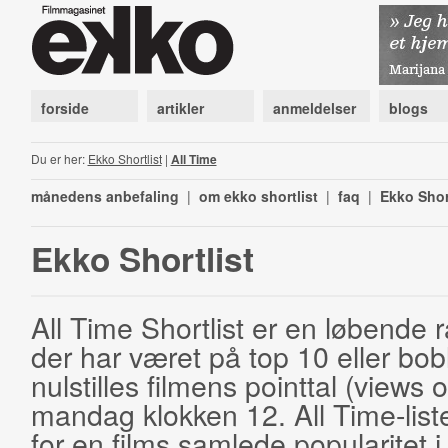
forside
artikler
anmeldelser
blogs
Du er her:
Ekko Shortlist
|
All Time
månedens anbefaling
|
om ekko shortlist
|
faq
|
Ekko Shor
Ekko Shortlist
All Time Shortlist er en løbende ra
der har været på top 10 eller bobl
nulstilles filmens pointtal (views 
mandag klokken 12. All Time-list
for en films samlede popularitet i 