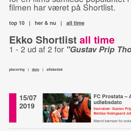
filmen har været på Shortlist.
top 10
|
her & nu
|
all time
Ekko Shortlist
all time
1 - 2 ud af 2 for
"Gustav Prip Th
placering
|
dato
|
alfabetisk
15/07
FC Prostata –
udløbsdato
2019
Instruktør: Gustav Pri
Mattias Holmgaard J
Mænd kæmper for pokal