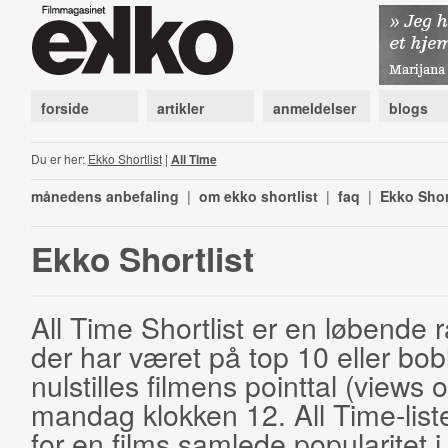
forside
artikler
anmeldelser
blogs
Du er her:
Ekko Shortlist
|
All Time
månedens anbefaling
|
om ekko shortlist
|
faq
|
Ekko Shor
Ekko Shortlist
All Time Shortlist er en løbende ra
der har været på top 10 eller bobl
nulstilles filmens pointtal (views 
mandag klokken 12. All Time-list
for en films samlede popularitet i 