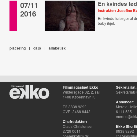
07/11
En kvindes fød
Instruktør: Josefine 
2016
En kvinde forsøger at dr
baby ihjel.
placering
|
dato
|
alfabetisk
Filmmagasinet Ekko
Sekretariat:
Wildersgade 32, 2. sal
Sekretariat@
1408 København K
Annoncer:
Tlf. 8838 9292
Merete Hell
CVR. 3468 8443
6111 5851
merete@ekko
Chefredaktør:
Claus Christensen
Ekko Shortli
2729 0011
8838 9292
cc@ekkofilm.dk
cc@ekkofilm