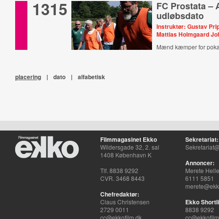
1315
FC Prostata –
udløbsdato
Instruktør: Gustav Pri
Mattias Holmgaard J
Mænd kæmper for pokal
placering
|
dato
|
alfabetisk
Filmmagasinet Ekko
Sekretariat:
Wildersgade 32, 2. sal
Sekretariat@
1408 København K
Annoncer:
Tlf. 8838 9292
Merete Hell
CVR. 3468 8443
6111 5851
merete@ekko
Chefredaktør:
Claus Christensen
Ekko Shortli
2729 0011
8838 9292
cc@ekkofilm.dk
cc@ekkofilm