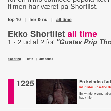
filmen har været på Shortlist.
top 10
|
her & nu
|
all time
Ekko Shortlist
all time
1 - 2 ud af 2 for
"Gustav Prip Th
placering
|
dato
|
alfabetisk
1225
En kvindes fød
Instruktør: Josefine 
En kvinde forsøger at dr
baby ihjel.