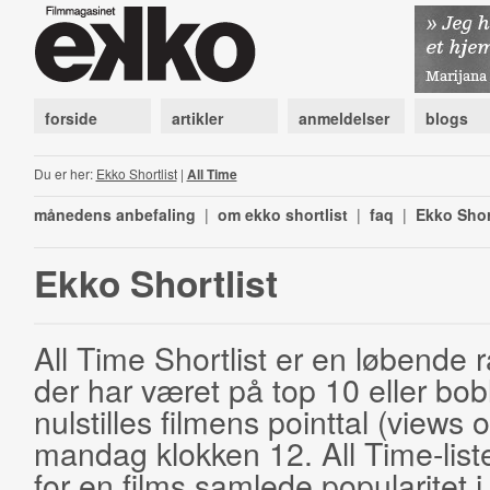
forside
artikler
anmeldelser
blogs
Du er her:
Ekko Shortlist
|
All Time
månedens anbefaling
|
om ekko shortlist
|
faq
|
Ekko Shor
Ekko Shortlist
All Time Shortlist er en løbende ra
der har været på top 10 eller bobl
nulstilles filmens pointtal (views 
mandag klokken 12. All Time-list
for en films samlede popularitet i 