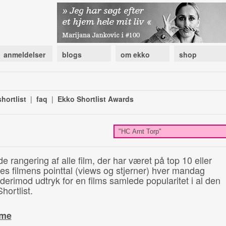
anmeldelser
blogs
om ekko
shop
hortlist
|
faq
|
Ekko Shortlist Awards
de rangering af alle film, der har været på top 10 eller
illes filmens pointtal (views og stjerner) hver mandag
 derimod udtryk for en films samlede popularitet i al den
hortlist.
ime