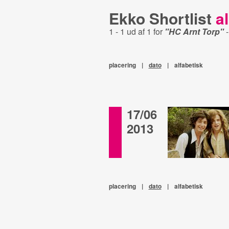
Ekko Shortlist
al
1 - 1 ud af 1 for
"HC Arnt Torp"
placering
|
dato
|
alfabetisk
17/06
2013
placering
|
dato
|
alfabetisk