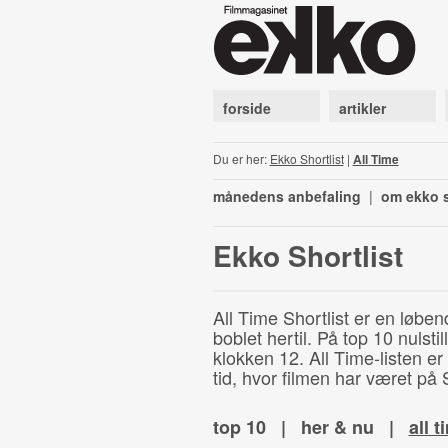
forside
artikler
Du er her:
Ekko Shortlist
|
All Time
månedens anbefaling
|
om ekko s
Ekko Shortlist
All Time Shortlist er en løben
boblet hertil. På top 10 nulst
klokken 12. All Time-listen er
tid, hvor filmen har været på S
top 10
|
her & nu
|
all t