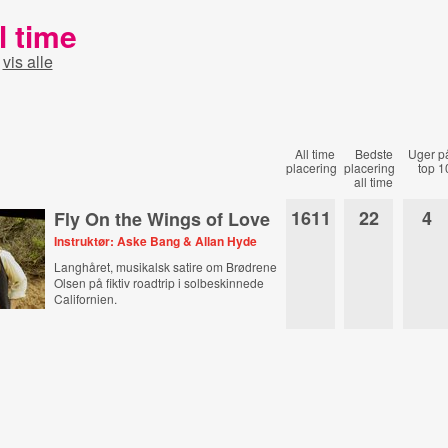
l time
-
vis alle
All time
Bedste
Uger p
placering
placering
top 1
all time
1611
22
4
Fly On the Wings of Love
Instruktør: Aske Bang & Allan Hyde
Langhåret, musikalsk satire om Brødrene
Olsen på fiktiv roadtrip i solbeskinnede
Californien.