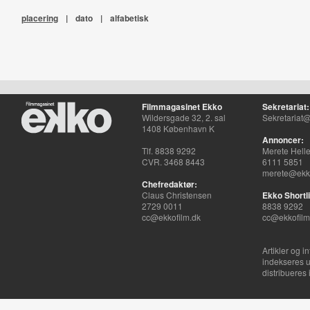
placering
|
dato
|
alfabetisk
Filmmagasinet Ekko
Sekretariat:
Wildersgade 32, 2. sal
Sekretariat@
1408 København K
Annoncer:
Tlf. 8838 9292
Merete Hell
CVR. 3468 8443
6111 5851
merete@ekko
Chefredaktør:
Claus Christensen
Ekko Shortli
2729 0011
8838 9292
cc@ekkofilm.dk
cc@ekkofilm
Artikler og i
indekseres u
distribueres