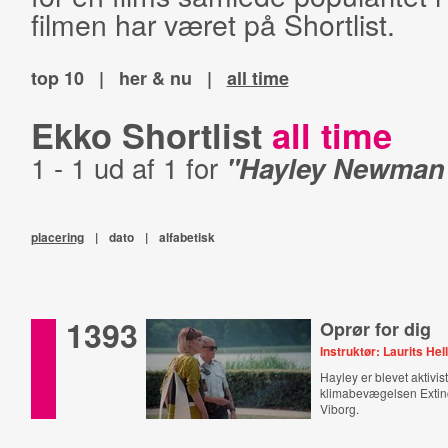
filmen har været på Shortlist.
top 10
|
her & nu
|
all time
Ekko Shortlist
all time
1 - 1 ud af 1 for
"Hayley Newman
placering
|
dato
|
alfabetisk
1393
Oprør for dig
Instruktør: Laurits Hel
Hayley er blevet aktivist
klimabevægelsen Extinc
Viborg.