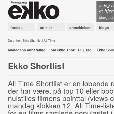
forside
artikler
anmeldelser
blogs
Du er her:
Ekko Shortlist
|
All Time
månedens anbefaling
|
om ekko shortlist
|
faq
|
Ekko Shor
Ekko Shortlist
All Time Shortlist er en løbende ra
der har været på top 10 eller bobl
nulstilles filmens pointtal (views 
mandag klokken 12. All Time-list
for en films samlede popularitet i 