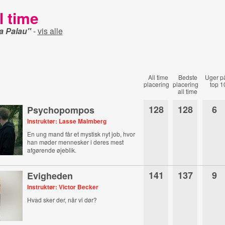
l time
 Palau"
-
vis alle
All time
Bedste
Uger p
placering
placering
top 1
all time
128
128
6
Psychopompos
Instruktør: Lasse Malmberg
En ung mand får et mystisk nyt job, hvor
han møder mennesker i deres mest
afgørende øjeblik.
141
137
9
Evigheden
Instruktør: Victor Becker
Hvad sker der, når vi dør?