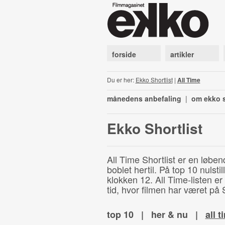
forside
artikler
Du er her:
Ekko Shortlist
|
All Time
månedens anbefaling
|
om ekko s
Ekko Shortlist
All Time Shortlist er en løben
boblet hertil. På top 10 nulst
klokken 12. All Time-listen er
tid, hvor filmen har været på S
top 10
|
her & nu
|
all t