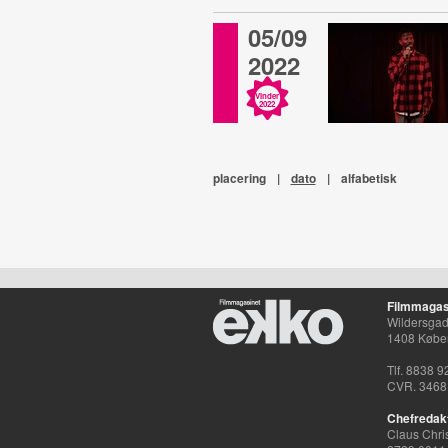
05/09
2022
Vinder
2022
placering
|
dato
|
alfabetisk
Filmmagas
Wildersgade
1408 Købe
Tlf. 8838 9
CVR. 3468
Chefredak
Claus Chri