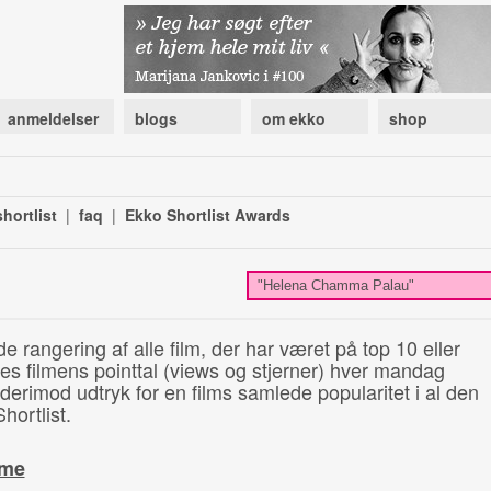
anmeldelser
blogs
om ekko
shop
hortlist
|
faq
|
Ekko Shortlist Awards
de rangering af alle film, der har været på top 10 eller
illes filmens pointtal (views og stjerner) hver mandag
 derimod udtryk for en films samlede popularitet i al den
hortlist.
ime